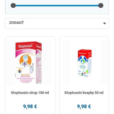
ZORADIŤ
najlacnejšie
najdrahšie
najpredávanejšie
podľa názvu od A
Stoptussin sirup 180 ml
Stoptussin kvapky 50 ml
9,98 €
9,98 €