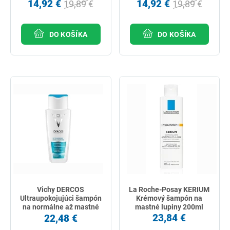
14,92 €
14,92 €
19,89 €
19,89 €
DO KOŠÍKA
DO KOŠÍKA
Vichy DERCOS
La Roche-Posay KERIUM
Ultraupokojujúci šampón
Krémový šampón na
na normálne až mastné
mastné lupiny 200ml
vlasy 200 ml
23,84 €
22,48 €