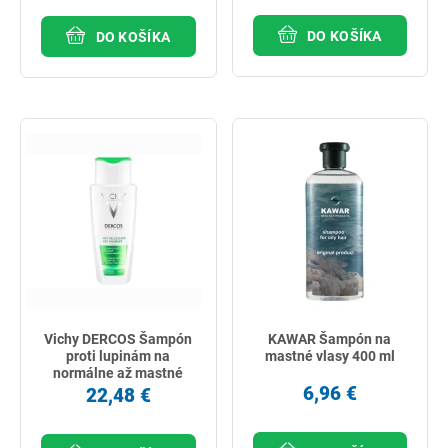
DO KOŠÍKA
DO KOŠÍKA
Vichy DERCOS Šampón
KAWAR Šampón na
proti lupinám na
mastné vlasy 400 ml
normálne až mastné
vlasy 200 ml
6,96 €
22,48 €