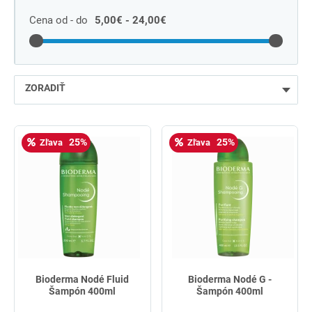
Cena od - do
5,00€ - 24,00€
ZORADIŤ
najlacnejšie
25%
25%
Zľava
Zľava
najdrahšie
najpredávanejšie
podľa názvu od A
Bioderma Nodé Fluid
Bioderma Nodé G -
Šampón 400ml
Šampón 400ml