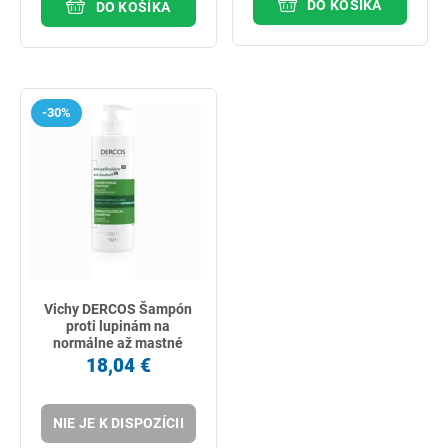
DO KOŠÍKA
DO KOŠÍKA
-30%
Vichy DERCOS Šampón
proti lupinám na
normálne až mastné
vlasy 390 ml
18,04 €
NIE JE K DISPOZÍCII