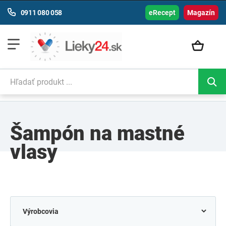
0911 080 058
eRecept
Magazín
Šampón na mastné
vlasy