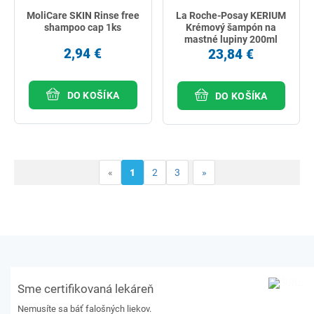
MoliCare SKIN Rinse free
La Roche-Posay KERIUM
shampoo cap 1ks
Krémový šampón na
mastné lupiny 200ml
2,94 €
23,84 €
DO KOŠÍKA
DO KOŠÍKA
«
1
2
3
»
Sme certifikovaná lekáreň
Nemusíte sa báť falošných liekov.