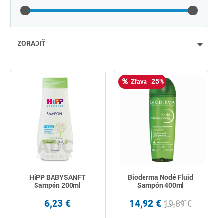
ZORADIŤ
najlacnejšie
25%
Zľava
najdrahšie
najpredávanejšie
podľa názvu od A
HiPP BABYSANFT
Bioderma Nodé Fluid
Šampón 200ml
Šampón 400ml
6,23 €
14,92 €
19,89 €