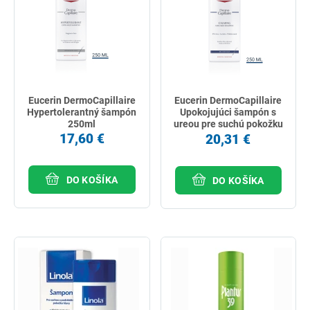
Eucerin DermoCapillaire
Eucerin DermoCapillaire
Hypertolerantný šampón
Upokojujúci šampón s
250ml
ureou pre suchú pokožku
hlavy 250ml
17,60 €
20,31 €
DO KOŠÍKA
DO KOŠÍKA