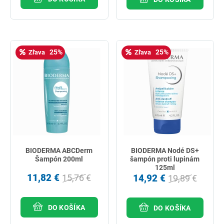
25%
25%
Zľava
Zľava
BIODERMA ABCDerm
BIODERMA Nodé DS+
Šampón 200ml
šampón proti lupinám
125ml
11,82 €
14,92 €
15,76 €
19,89 €
DO KOŠÍKA
DO KOŠÍKA