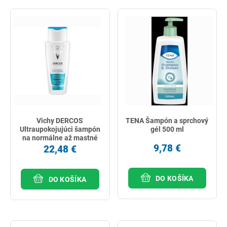
Vichy DERCOS
TENA Šampón a sprchový
Ultraupokojujúci šampón
gél 500 ml
na normálne až mastné
vlasy 200 ml
9,78 €
22,48 €
DO KOŠÍKA
DO KOŠÍKA