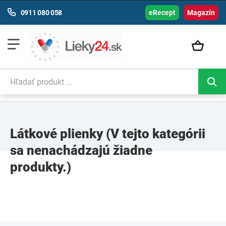
0911 080 058
eRecept
Magazín
Látkové plienky
(V tejto kategórii
sa nenachádzajú žiadne
produkty.)