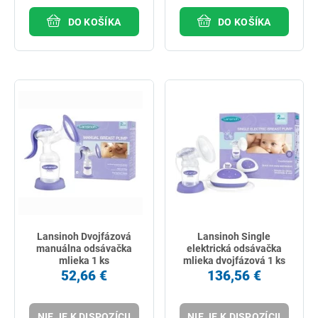
DO KOŠÍKA
DO KOŠÍKA
Lansinoh Dvojfázová
Lansinoh Single
manuálna odsávačka
elektrická odsávačka
mlieka 1 ks
mlieka dvojfázová 1 ks
52,66 €
136,56 €
NIE JE K DISPOZÍCII
NIE JE K DISPOZÍCII