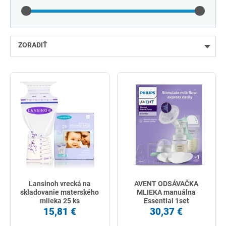
ZORADIŤ
najlacnejšie
najdrahšie
najpredávanejšie
podľa názvu od A
Lansinoh vrecká na
AVENT ODSÁVAČKA
skladovanie materského
MLIEKA manuálna
mlieka 25 ks
Essential 1set
15,81 €
30,37 €