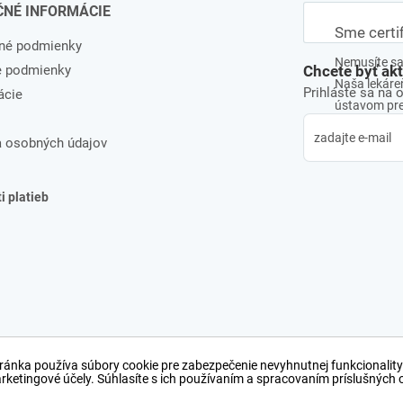
ČNÉ INFORMÁCIE
Sme certi
né podmienky
Nemusíte sa 
e podmienky
Chcete byť ak
Naša lekáreň
Prihláste sa na 
ácie
ústavom pre 
 osobných údajov
 platieb
ránka používa súbory cookie pre zabezpečenie nevyhnutnej funkcionality
arketingové účely. Súhlasíte s ich používaním a spracovaním príslušných