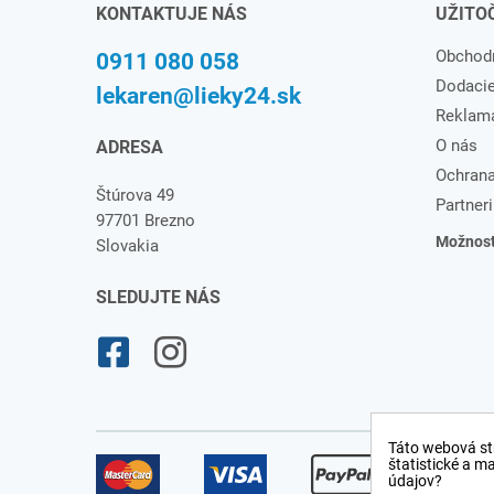
KONTAKTUJE NÁS
UŽITO
Obchod
0911 080 058
Dodaci
lekaren@lieky24.sk
Reklam
O nás
ADRESA
Ochrana
Štúrova 49
Partneri
97701 Brezno
Možnosti
Slovakia
SLEDUJTE NÁS
Táto webová st
štatistické a m
údajov?