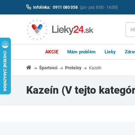
Infolinka:
0911 080 058
(po - pia: 8:00 - 16:00)
AKCIE
Mám problém
Lieky
Zdra
Športovci
Proteíny
Kazeín
Kazeín
(V tejto kategó