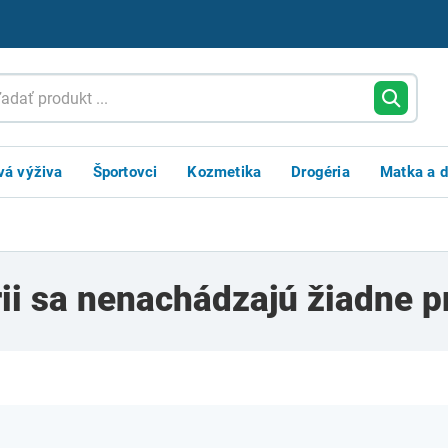
vá výživa
Športovci
Kozmetika
Drogéria
Matka a d
rii sa nenachádzajú žiadne p