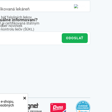
fikovaná lekáreň
báť falošných liekov.
tuálne informovaní?
 je certifikovaná štátnym
odber noviniek
kontrolu liečiv (ŠÚKL)
ODOSLAŤ
×
 e-shopu,
 osobných