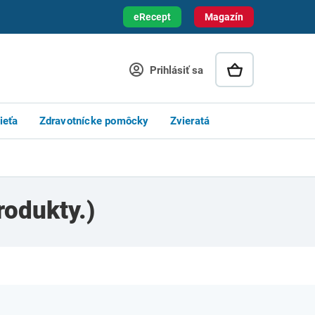
eRecept
Magazín
Prihlásiť sa
ieťa
Zdravotnícke pomôcky
Zvieratá
rodukty.)