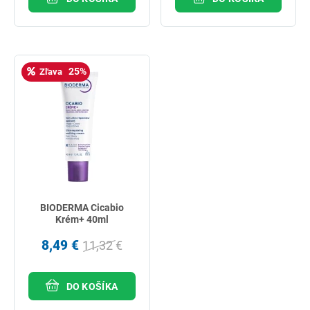
25%
Zľava
BIODERMA Cicabio
Krém+ 40ml
8,49 €
11,32 €
DO KOŠÍKA