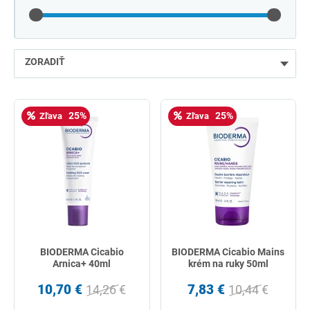
ZORADIŤ
najlacnejšie
25%
25%
Zľava
Zľava
najdrahšie
najpredávanejšie
podľa názvu od A
BIODERMA Cicabio
BIODERMA Cicabio Mains
Arnica+ 40ml
krém na ruky 50ml
10,70 €
7,83 €
14,26 €
10,44 €