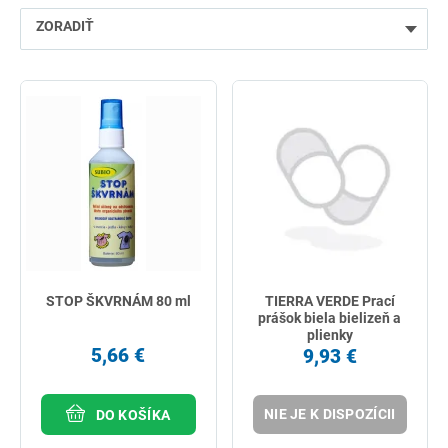
ZORADIŤ
najlacnejšie
najdrahšie
najpredávanejšie
podľa názvu od A
STOP ŠKVRNÁM 80 ml
TIERRA VERDE Prací
prášok biela bielizeň a
plienky
5,66 €
9,93 €
NIE JE K DISPOZÍCII
DO KOŠÍKA