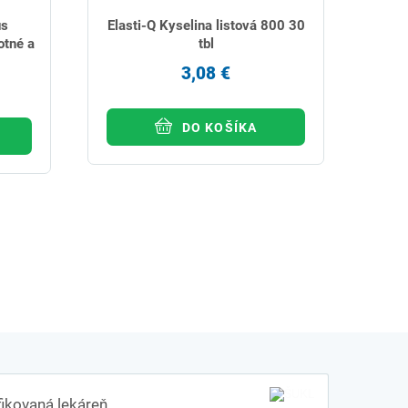
us
Elasti-Q Kyselina listová 800 30
otné a
tbl
3,08 €
DO KOŠÍKA
fikovaná lekáreň