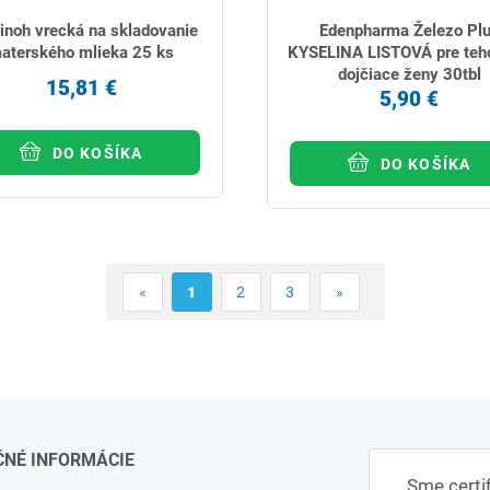
inoh vrecká na skladovanie
Edenpharma Železo Pl
aterského mlieka 25 ks
KYSELINA LISTOVÁ pre teh
dojčiace ženy 30tbl
15,81 €
5,90 €
DO KOŠÍKA
DO KOŠÍKA
«
1
2
3
»
ČNÉ INFORMÁCIE
Sme certi