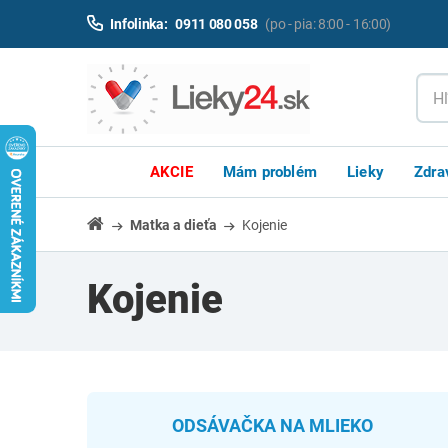
Infolinka:
0911 080 058
(po - pia: 8:00 - 16:00)
AKCIE
Mám problém
Lieky
Zdra
Matka a dieťa
Kojenie
Kojenie
ODSÁVAČKA NA MLIEKO