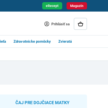
eRecept
Magazín
Prihlásiť sa
ieťa
Zdravotnícke pomôcky
Zvieratá
ČAJ PRE DOJČIACE MATKY