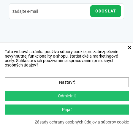
ODOSLAŤ
×
Táto webová stránka používa súbory cookie pre zabezpečenie
nevyhnutnej funkcionality e-shopu, štatistické a marketingové
účely. Súhlasíte s ich používaním a spracovaním príslušných
osobných údajov?
Nastaviť
Odmietniť
Prijať
Copyright © 2012 − 2026
Zásady ochrany osobných údajov a súborov cookie
webdesign
,
ppc
›
netsuccess.sk