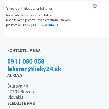
Sme certifikovaná lekáreň
Nemusíte sa báť falošných liekov.
Naša lekáreň je certifikovaná štátnym ústavom
pre kontrolu liečiv (ŠÚKL)
Viac info
KONTAKTUJE NÁS
0911 080 058
lekaren@lieky24.sk
ADRESA
Štúrova 49
97701 Brezno
Slovakia
SLEDUJTE NÁS