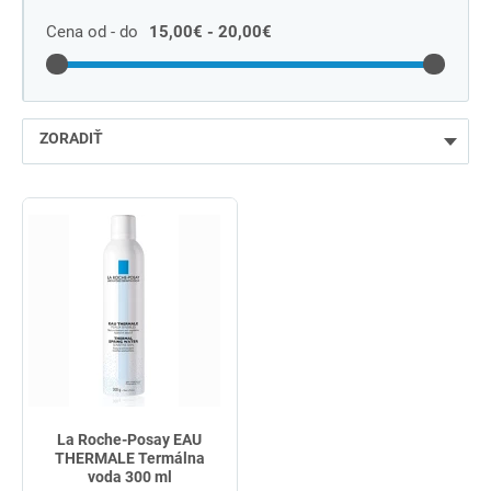
Cena od - do
15,00€ - 20,00€
ZORADIŤ
najlacnejšie
najdrahšie
najpredávanejšie
podľa názvu od A
La Roche-Posay EAU
THERMALE Termálna
voda 300 ml