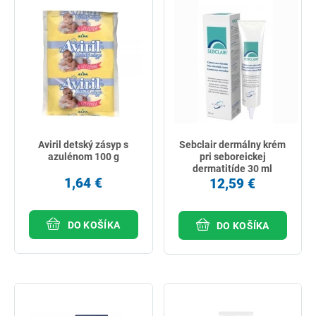
Aviril detský zásyp s
Sebclair dermálny krém
azulénom 100 g
pri seboreickej
dermatitíde 30 ml
1,64 €
12,59 €
DO KOŠÍKA
DO KOŠÍKA