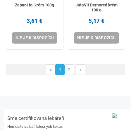
Zapar-Hoj krém 100g
JutaVit Dernored krém
100 g
3,61 €
5,17 €
NIE JE K DISPOZÍCII
NIE JE K DISPOZÍCII
«
1
2
»
Sme certifikovaná lekáreň
Nemusíte sa báť falošných liekov.