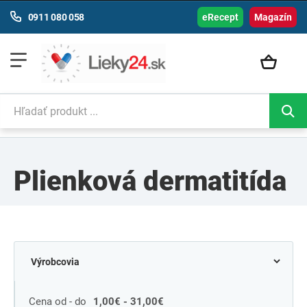
0911 080 058
eRecept
Magazín
Plienková dermatitída
Cena od - do
1,00€ - 31,00€