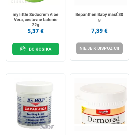
my little Sudocrem Aloe
Bepanthen Baby masť 30
Vera, cestovné balenie
g
22g
7,39 €
5,37 €
NIE JE K DISPOZÍCII
DO KOŠÍKA