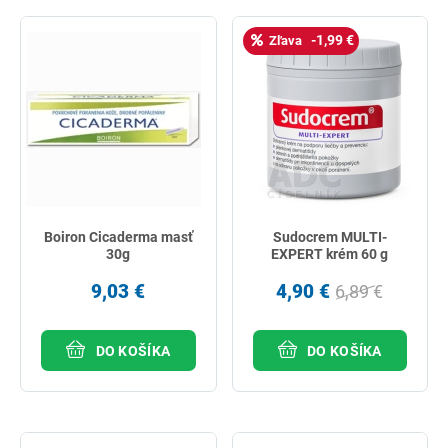
-1,99 €
Zľava
Boiron Cicaderma masť
Sudocrem MULTI-
30g
EXPERT krém 60 g
9,03 €
4,90 €
6,89 €
DO KOŠÍKA
DO KOŠÍKA