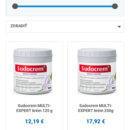
ZORADIŤ
najlacnejšie
najdrahšie
najpredávanejšie
podľa názvu od A
Sudocrem MULTI-
Sudocrem MULTI-
EXPERT krém 125 g
EXPERT krém 250g
12,19 €
17,92 €