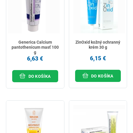
Generica Calcium
ZinOxid kožný ochranný
pantothenicum masť 100
krém 30 g
g
6,15 €
6,63 €
DO KOŠÍKA
DO KOŠÍKA