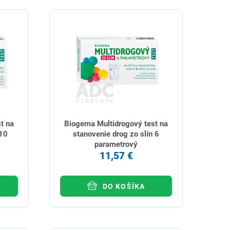
t na
Biogema Multidrogový test na
 10
stanovenie drog zo slín 6
parametrový
11,57 €
DO KOŠÍKA