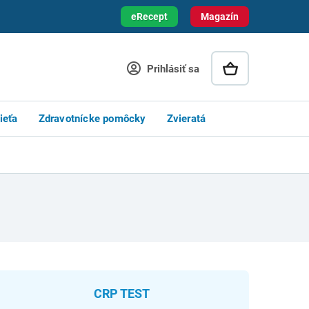
eRecept
Magazín
Prihlásiť sa
ieťa
Zdravotnícke pomôcky
Zvieratá
CRP TEST