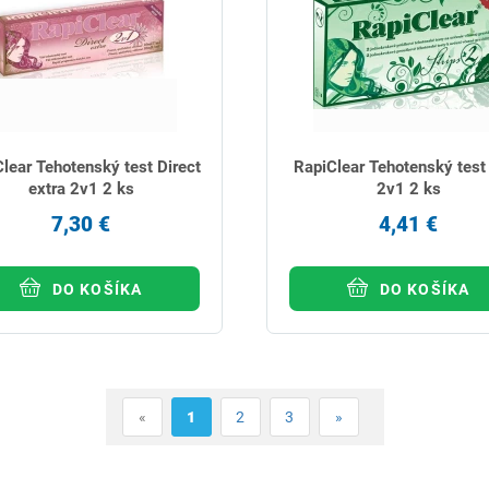
lear Tehotenský test Direct
RapiClear Tehotenský test 
extra 2v1 2 ks
2v1 2 ks
7,30 €
4,41 €
DO KOŠÍKA
DO KOŠÍKA
«
1
2
3
»