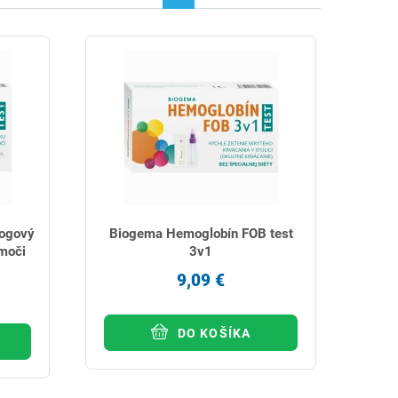
rogový
Biogema Hemoglobín FOB test
 moči
3v1
9,09 €
DO KOŠÍKA