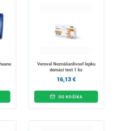
ihuanu
Veroval Neznášanlivosť lepku
domáci test 1 ks
16,13 €
DO KOŠÍKA