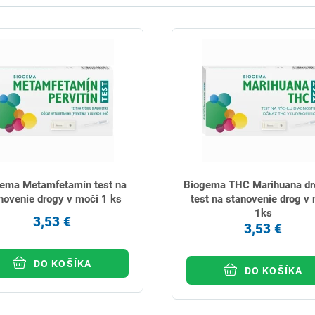
ema Metamfetamín test na
Biogema THC Marihuana d
novenie drogy v moči 1 ks
test na stanovenie drog v
1ks
3,53 €
3,53 €
DO KOŠÍKA
DO KOŠÍKA