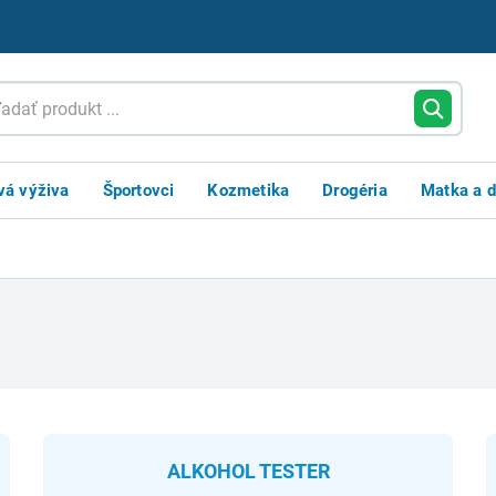
vá výživa
Športovci
Kozmetika
Drogéria
Matka a d
ALKOHOL TESTER