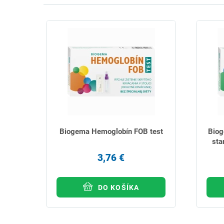
Biogema Hemoglobín FOB test
Biog
sta
3,76 €
DO KOŠÍKA