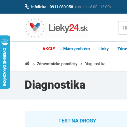
Infolinka:
0911 080 058
(po - pia: 8:00 - 16:00)
AKCIE
Mám problém
Lieky
Zdra
Zdravotnícke pomôcky
Diagnostika
Diagnostika
TEST NA DROGY