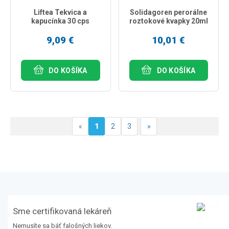
Liftea Tekvica a
Solidagoren perorálne
kapucínka 30 cps
roztokové kvapky 20ml
9,09 €
10,01 €
DO KOŠÍKA
DO KOŠÍKA
«
1
2
3
»
Sme certifikovaná lekáreň
Nemusíte sa báť falošných liekov.