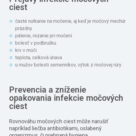
ciest
časté nutkanie na močenie, aj keď je močový mechúr
prázdny
pálenie, rezanie pri močení
bolesť v podbrušku
krv v moči
teplota, celková únava
u mužov bolesti semenníkov, výtok z močovej rúry
Prevencia a zníženie
opakovania infekcie močových
ciest
Rovnováhu močových ciest môže narušiť
napríklad liečba antibiotikami, oslabený
organizmus, či prehnaná hygiena.