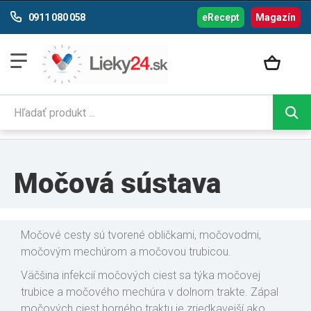
0911 080 058
eRecept
Magazín
Močová sústava
Močové cesty sú tvorené obličkami, močovodmi,
močovým mechúrom a močovou trubicou.
Väčšina infekcií močových ciest sa týka močovej
trubice a močového mechúra v dolnom trakte. Zápal
močových ciest horného traktu je zriedkavejší ako