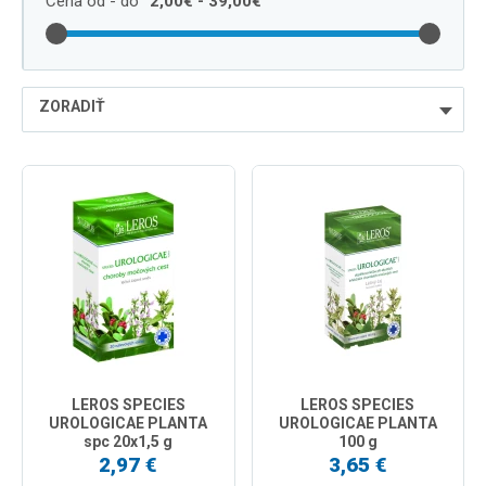
Cena od - do
2,00€ - 39,00€
ZORADIŤ
najlacnejšie
najdrahšie
najpredávanejšie
podľa názvu od A
LEROS SPECIES
LEROS SPECIES
UROLOGICAE PLANTA
UROLOGICAE PLANTA
spc 20x1,5 g
100 g
2,97 €
3,65 €