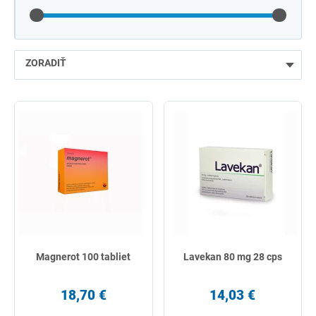
ZORADIŤ
najlacnejšie
najdrahšie
najpredávanejšie
podľa názvu od A
Magnerot 100 tabliet
Lavekan 80 mg 28 cps
18,70 €
14,03 €