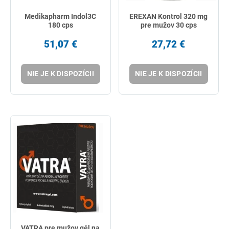
Medikapharm Indol3C
EREXAN Kontrol 320 mg
180 cps
pre mužov 30 cps
51,07 €
27,72 €
NIE JE K DISPOZÍCII
NIE JE K DISPOZÍCII
VATRA pre mužov gél na