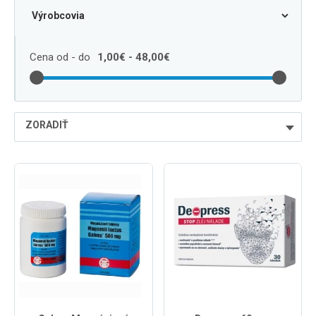
Cena od - do
1,00€ - 48,00€
ZORADIŤ
najlacnejšie
najdrahšie
najpredávanejšie
podľa názvu od A