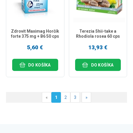
Zdrovit Maximag Horčík
Terezia Shii-take a
forte 375 mg + B6 50 cps
Rhodiola rosea 60 cps
5,60 €
13,93 €
DO KOŠÍKA
DO KOŠÍKA
«
1
2
3
»