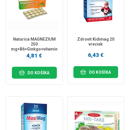
Naturica MAGNEZIUM
Zdrovit Kidimag 20
250
vreciek
mg+B6+Ginkgo+vitamín
E 30 tbl
6,43 €
4,81 €
DO KOŠÍKA
DO KOŠÍKA