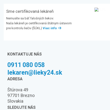
Sme certifikovaná lekáreň
Nemusíte sa báť falošných liekov.
Naša lekáreň je certifikovaná štátnym ústavom
pre kontrolu liečiv (ŠÚKL)
Viac info
KONTAKTUJE NÁS
0911 080 058
lekaren@lieky24.sk
ADRESA
Štúrova 49
97701 Brezno
Slovakia
SLEDUJTE NÁS