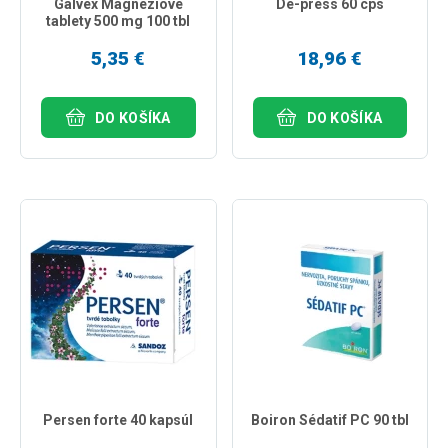
Galvex Magnéziové
De-press 60 cps
tablety 500 mg 100 tbl
5,35 €
18,96 €
DO KOŠÍKA
DO KOŠÍKA
Persen forte 40 kapsúl
Boiron Sédatif PC 90 tbl