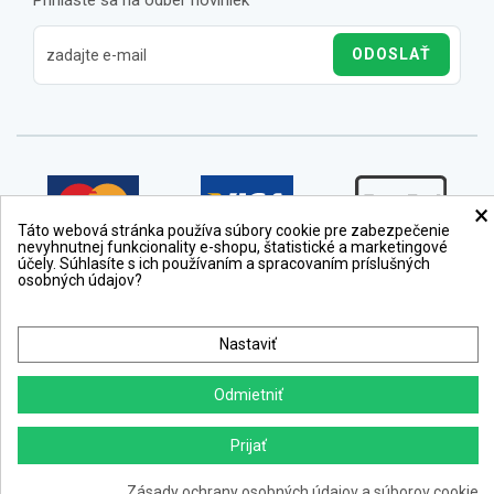
Prihláste sa na odber noviniek
ODOSLAŤ
×
Táto webová stránka používa súbory cookie pre zabezpečenie
nevyhnutnej funkcionality e-shopu, štatistické a marketingové
účely. Súhlasíte s ich používaním a spracovaním príslušných
osobných údajov?
Nastaviť
Odmietniť
Prijať
Copyright © 2012 − 2026
webdesign
,
ppc
›
netsuccess.sk
Zásady ochrany osobných údajov a súborov cookie