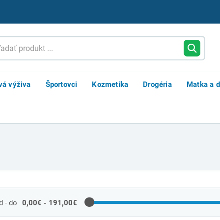
vá výživa
Športovci
Kozmetika
Drogéria
Matka a d
 - do
0,00€ - 191,00€