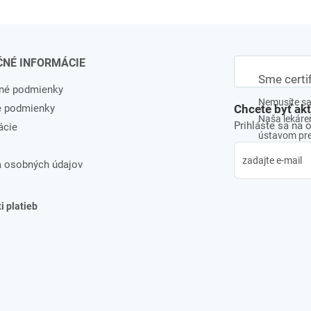
ČNÉ INFORMÁCIE
Sme certi
né podmienky
Nemusíte sa 
e podmienky
Chcete byť ak
Naša lekáreň
Prihláste sa na 
ácie
ústavom pre 
 osobných údajov
 platieb