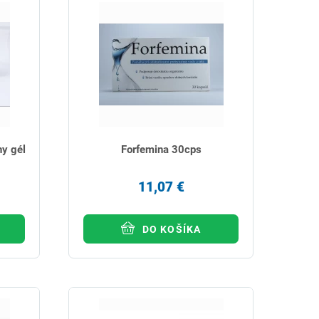
ny gél
Forfemina 30cps
11,07 €
DO KOŠÍKA