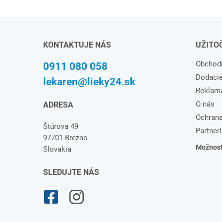
KONTAKTUJE NÁS
UŽITO
Obchod
0911 080 058
Dodaci
lekaren@lieky24.sk
Reklam
O nás
ADRESA
Ochrana
Štúrova 49
Partneri
97701 Brezno
Možnosti
Slovakia
SLEDUJTE NÁS