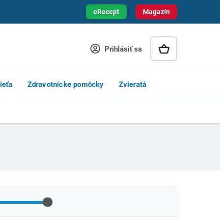
eRecept
Magazín
Prihlásiť sa
ieťa
Zdravotnícke pomôcky
Zvieratá