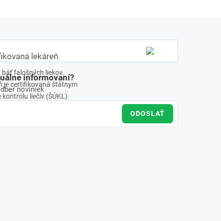
fikovaná lekáreň
báť falošných liekov.
tuálne informovaní?
 je certifikovaná štátnym
odber noviniek
kontrolu liečiv (ŠÚKL)
ODOSLAŤ