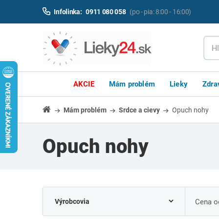
Infolinka:
0911 080 058
(po - pia: 8:00 - 16:00)
AKCIE
Mám problém
Lieky
Zdra
Mám problém
Srdce a cievy
Opuch nohy
Opuch nohy
Cena od