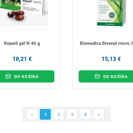
Reparil gél N 40 g
Biomedica Bivenol micro 7
10,21 €
15,13 €
DO KOŠÍKA
DO KOŠÍKA
«
1
2
3
4
»