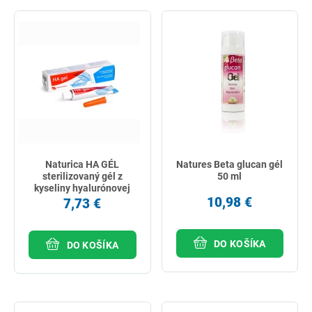
Naturica HA GÉL
Natures Beta glucan gél
sterilizovaný gél z
50 ml
kyseliny hyalurónovej
16ml
10,98 €
7,73 €
DO KOŠÍKA
DO KOŠÍKA