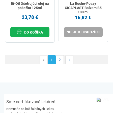
Bi-Oil Ošetrujúci olej na
La Roche-Posay
pokožku 125ml
CICAPLAST Balzam B5
100 ml
23,78 €
16,82 €
NIE JE K DISPOZÍCII
DO KOŠÍKA
«
1
2
»
Sme certifikovaná lekáreň
Nemusíte sa báť falošných liekov.