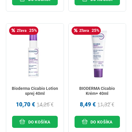
25%
25%
Zľava
Zľava
Bioderma Cicabio Lotion
BIODERMA Cicabio
sprej 40ml
Krém+ 40ml
10,70 €
8,49 €
14,26 €
11,32 €
DO KOŠÍKA
DO KOŠÍKA