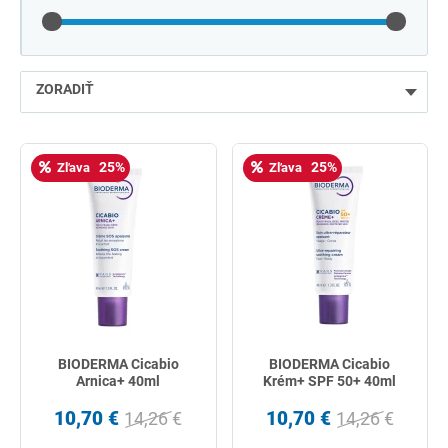
ZORADIŤ
najlacnejšie
25%
25%
Zľava
Zľava
najdrahšie
najpredávanejšie
podľa názvu od A
BIODERMA Cicabio
BIODERMA Cicabio
Arnica+ 40ml
Krém+ SPF 50+ 40ml
10,70 €
10,70 €
14,26 €
14,26 €