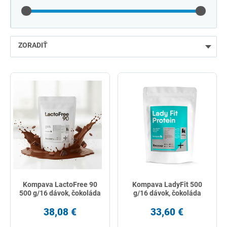
ZORADIŤ
najlacnejšie
najdrahšie
najpredávanejšie
podľa názvu od A
Kompava LactoFree 90
Kompava LadyFit 500
500 g/16 dávok, čokoláda
g/16 dávok, čokoláda
38,08 €
33,60 €