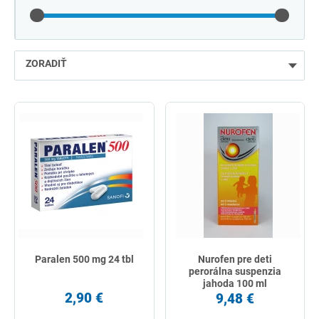
ZORADIŤ
najlacnejšie
najdrahšie
najpredávanejšie
podľa názvu od A
Paralen 500 mg 24 tbl
Nurofen pre deti
perorálna suspenzia
jahoda 100 ml
2,90 €
9,48 €