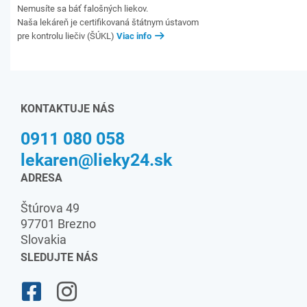
Nemusíte sa báť falošných liekov.
Naša lekáreň je certifikovaná štátnym ústavom
pre kontrolu liečiv (ŠÚKL)
Viac info
KONTAKTUJE NÁS
0911 080 058
lekaren@lieky24.sk
ADRESA
Štúrova 49
97701 Brezno
Slovakia
SLEDUJTE NÁS