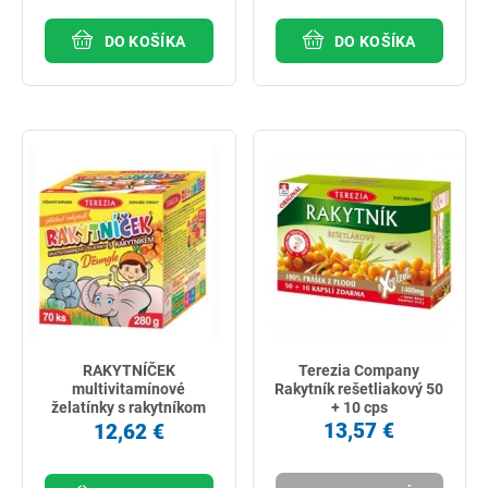
DO KOŠÍKA
DO KOŠÍKA
RAKYTNÍČEK
Terezia Company
multivitamínové
Rakytník rešetliakový 50
želatínky s rakytníkom
+ 10 cps
Džungľa 70 ks
13,57 €
12,62 €