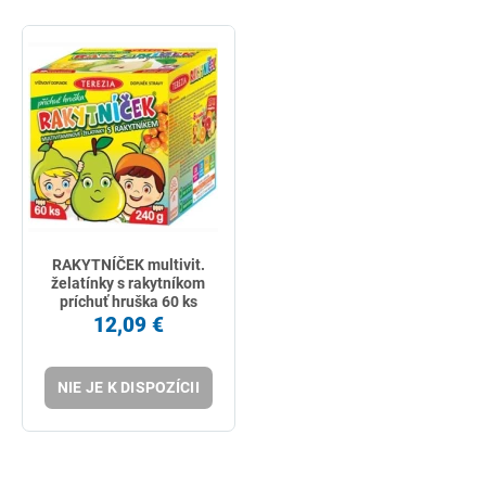
RAKYTNÍČEK multivit.
želatínky s rakytníkom
príchuť hruška 60 ks
12,09 €
NIE JE K DISPOZÍCII