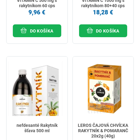
VITAMIN C 500 mg s
VITAMIN C 1000 mg s
rakytníkom 60 cps
rakytníkom 80+40 cps
9,96 €
18,28 €
DO KOŠÍKA
DO KOŠÍKA
nefdesanté Rakytník
LEROS ČAJOVÁ CHVÍĽKA
šťava 500 ml
RAKYTNÍK & POMARANČ
20x2g (40g)