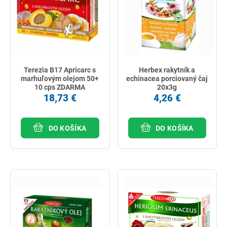
najpredávanejšie
podľa názvu od A
Terezia B17 Apricarc s
Herbex rakytník a
marhuľovým olejom 50+
echinacea porciovaný čaj
10 cps ZDARMA
20x3g
18,73 €
4,26 €
DO KOŠÍKA
DO KOŠÍKA