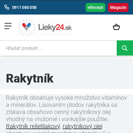
0911 080 058
eRecept
Magazín
Rakytník
Rakytník obsahuje vysoké množstvo vitamínov
a minerálov. Lisovaním plodov rakytníka sa
získava obsahovo cenný rakytníkový olej
vhodný na vnútorné i vonkajšie použitie.
Rakytník rešetliakový
,
rakytníkový olej