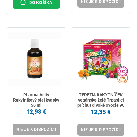
NIE JE K DISPOZÍCII
DO KOŠÍKA
Pharma Activ
TEREZIA RAKYTNÍČEK
Rakytníkový olej kvapky
vegánske želé Trpaslíci
50 ml
príchuť divoké ovocie 90
ks
12,98 €
12,35 €
NIE JE K DISPOZÍCII
NIE JE K DISPOZÍCII