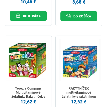
10,46 €
3,68 €
DO KOŠÍKA
DO KOŠÍKA
Terezia Company
RAKYTNÍČEK
Multivitamínové
multivitamínové
želatínky Rakytníček s
želatínky s rakytníkom
rakytníkom 70 ks
Morský svet 140 ks
12,62 €
12,62 €