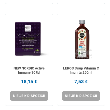
NEW NORDIC Active
LEROS Sirup Vitamín C
Immune 30 tbl
Imunita 250ml
18,15 €
7,53 €
NIE JE K DISPOZÍCII
NIE JE K DISPOZÍCII