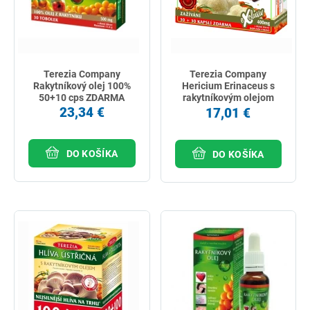
Terezia Company
Terezia Company
Rakytníkový olej 100%
Hericium Erinaceus s
50+10 cps ZDARMA
rakytníkovým olejom
30+30 cps
23,34 €
17,01 €
DO KOŠÍKA
DO KOŠÍKA