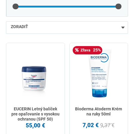
ZORADIŤ
najlacnejšie
25%
Zľava
najdrahšie
najpredávanejšie
podľa názvu od A
EUCERIN Letný balíček
Bioderma Atoderm Krém
pre opaľovanie s vysokou
na ruky 50ml
ochranou (SPF 50)
7,02 €
55,00 €
9,37 €