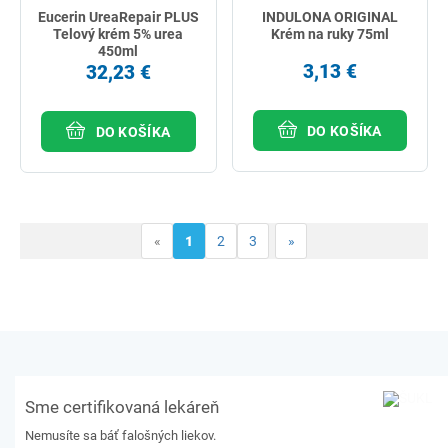
Eucerin UreaRepair PLUS
INDULONA ORIGINAL
Telový krém 5% urea
Krém na ruky 75ml
450ml
3,13 €
32,23 €
DO KOŠÍKA
DO KOŠÍKA
«
1
2
3
»
Sme certifikovaná lekáreň
Nemusíte sa báť falošných liekov.