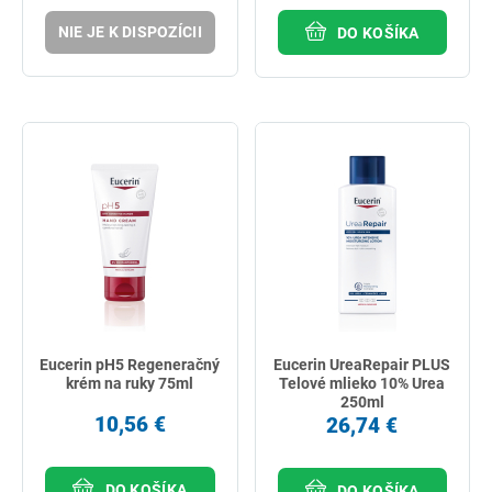
NIE JE K DISPOZÍCII
DO KOŠÍKA
Eucerin pH5 Regeneračný
Eucerin UreaRepair PLUS
krém na ruky 75ml
Telové mlieko 10% Urea
250ml
10,56 €
26,74 €
DO KOŠÍKA
DO KOŠÍKA