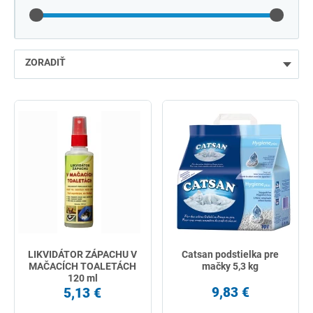
ZORADIŤ
najlacnejšie
najdrahšie
najpredávanejšie
podľa názvu od A
LIKVIDÁTOR ZÁPACHU V
Catsan podstielka pre
MAČACÍCH TOALETÁCH
mačky 5,3 kg
120 ml
9,83 €
5,13 €