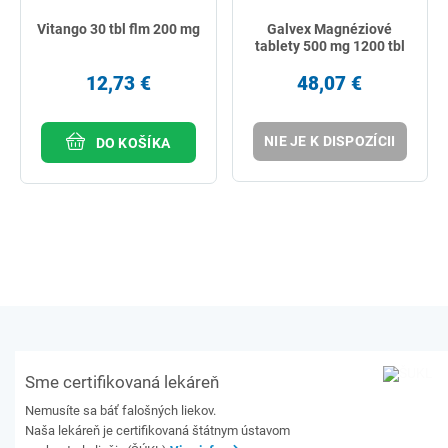
Vitango 30 tbl flm 200 mg
Galvex Magnéziové
tablety 500 mg 1200 tbl
12,73 €
48,07 €
NIE JE K DISPOZÍCII
DO KOŠÍKA
Sme certifikovaná lekáreň
Nemusíte sa báť falošných liekov.
Naša lekáreň je certifikovaná štátnym ústavom