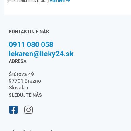
pre kontrolu liečiv (ŠÚKL)
Viac info
KONTAKTUJE NÁS
0911 080 058
lekaren@lieky24.sk
ADRESA
Štúrova 49
97701 Brezno
Slovakia
SLEDUJTE NÁS