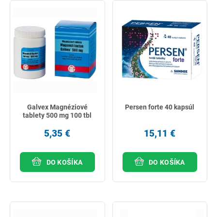
najdrahšie
najpredávanejšie
podľa názvu od A
Galvex Magnéziové
Persen forte 40 kapsúl
tablety 500 mg 100 tbl
5,35 €
15,11 €
DO KOŠÍKA
DO KOŠÍKA