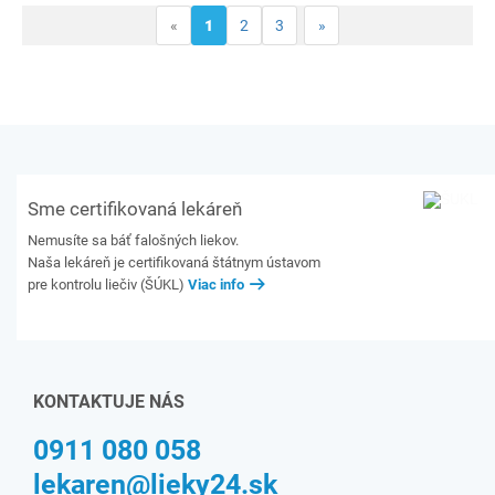
«
1
2
3
»
Sme certifikovaná lekáreň
Nemusíte sa báť falošných liekov.
Naša lekáreň je certifikovaná štátnym ústavom
pre kontrolu liečiv (ŠÚKL)
Viac info
KONTAKTUJE NÁS
0911 080 058
lekaren@lieky24.sk