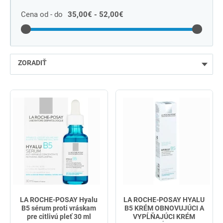
Cena od - do
35,00€ - 52,00€
ZORADIŤ
najlacnejšie
najdrahšie
najpredávanejšie
podľa názvu od A
LA ROCHE-POSAY Hyalu
LA ROCHE-POSAY HYALU
B5 sérum proti vráskam
B5 KRÉM OBNOVUJÚCI A
pre citlivú pleť 30 ml
VYPĹŇAJÚCI KRÉM