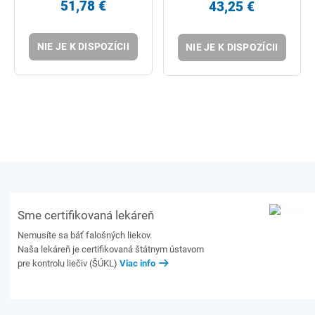
PROTI VRÁSKAM PRE
51,78 €
43,25 €
CITLIVÚ PLEŤ40 ml
NIE JE K DISPOZÍCII
NIE JE K DISPOZÍCII
Sme certifikovaná lekáreň
Nemusíte sa báť falošných liekov.
Naša lekáreň je certifikovaná štátnym ústavom
pre kontrolu liečiv (ŠÚKL)
Viac info