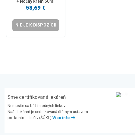
+ Nočný krém 50ml
58,69 €
NIE JE K DISPOZÍCII
Sme certifikovaná lekáreň
Nemusíte sa báť falošných liekov.
Naša lekáreň je certifikovaná štátnym ústavom
pre kontrolu liečiv (ŠÚKL)
Viac info