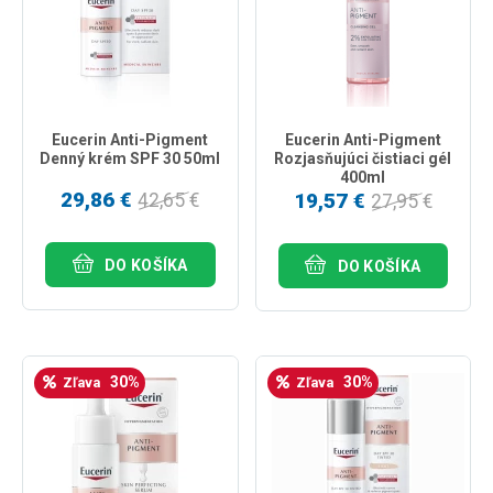
Eucerin Anti-Pigment
Eucerin Anti-Pigment
Denný krém SPF 30 50ml
Rozjasňujúci čistiaci gél
400ml
29,86 €
19,57 €
42,65 €
27,95 €
DO KOŠÍKA
DO KOŠÍKA
30%
30%
Zľava
Zľava