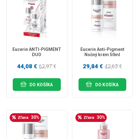
najpredávanejšie
podľa názvu od A
Eucerin ANTI-PIGMENT
Eucerin Anti-Pigment
DUO
Nočný krém 50ml
44,08 €
29,84 €
62,97 €
42,63 €
DO KOŠÍKA
DO KOŠÍKA
30%
30%
Zľava
Zľava