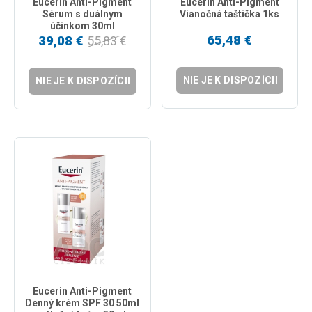
Eucerin Anti-Pigment
Eucerin Anti-Pigment
Sérum s duálnym
Vianočná taštička 1ks
účinkom 30ml
65,48 €
39,08 €
55,83 €
NIE JE K DISPOZÍCII
NIE JE K DISPOZÍCII
Eucerin Anti-Pigment
Denný krém SPF 30 50ml