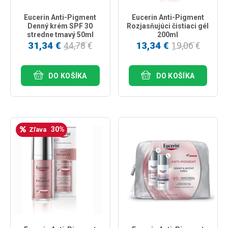
Eucerin Anti-Pigment
Eucerin Anti-Pigment
Denný krém SPF 30
Rozjasňujúci čistiaci gél
stredne tmavý 50ml
200ml
31,34 €
13,34 €
44,78 €
19,06 €
DO KOŠÍKA
DO KOŠÍKA
30%
Zľava