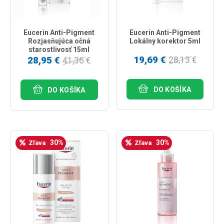
Eucerin Anti-Pigment
Eucerin Anti-Pigment
Rozjasňujúca očná
Lokálny korektor 5ml
starostlivosť 15ml
19,69 €
28,95 €
28,13 €
41,36 €
DO KOŠÍKA
DO KOŠÍKA
30%
30%
Zľava
Zľava