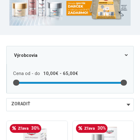
Cena od - do
10,00€ - 65,00€
ZORADIŤ
najlacnejšie
30%
30%
Zľava
Zľava
najdrahšie