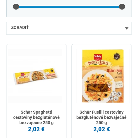
ZORADIŤ
najlacnejšie
najdrahšie
najpredávanejšie
podľa názvu od A
Schär Spaghetti
Schär Fusilli cestoviny
cestoviny bezgluténové
bezgluténové bezvaječné
bezvaječné 250 g
250 g
2,02 €
2,02 €