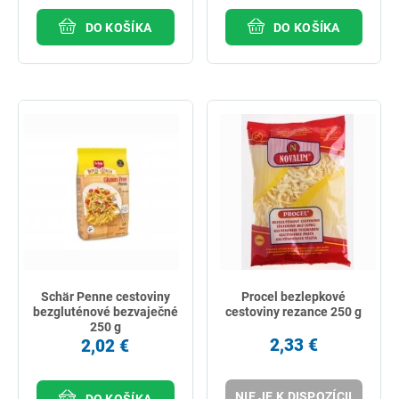
DO KOŠÍKA
DO KOŠÍKA
Schär Penne cestoviny
Procel bezlepkové
bezgluténové bezvaječné
cestoviny rezance 250 g
250 g
2,33 €
2,02 €
NIE JE K DISPOZÍCII
DO KOŠÍKA