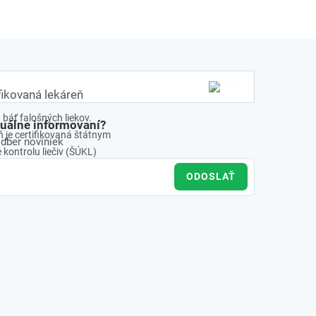
fikovaná lekáreň
báť falošných liekov.
tuálne informovaní?
 je certifikovaná štátnym
odber noviniek
kontrolu liečiv (ŠÚKL)
ODOSLAŤ