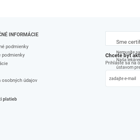
ČNÉ INFORMÁCIE
Sme certi
né podmienky
Nemusíte sa 
e podmienky
Chcete byť ak
Naša lekáreň
Prihláste sa na 
ácie
ústavom pre 
 osobných údajov
 platieb