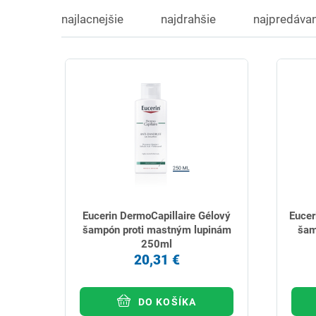
najlacnejšie
najdrahšie
najpredávan
Eucerin DermoCapillaire Gélový
Eucer
šampón proti mastným lupinám
šam
250ml
20,31 €
DO KOŠÍKA