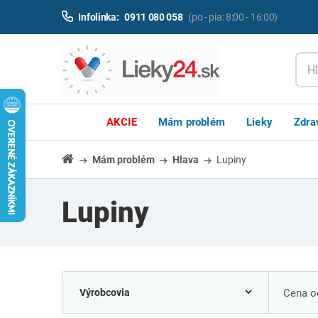
Infolinka:
0911 080 058
(po - pia: 8:00 - 16:00)
AKCIE
Mám problém
Lieky
Zdra
Mám problém
Hlava
Lupiny
Lupiny
Cena od