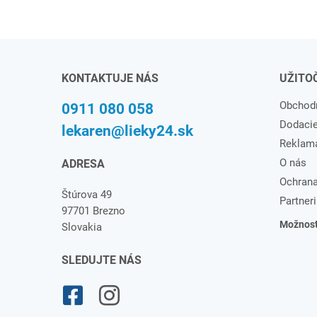
KONTAKTUJE NÁS
UŽITO
Obchod
0911 080 058
Dodaci
lekaren@lieky24.sk
Reklam
O nás
ADRESA
Ochrana
Štúrova 49
Partneri
97701 Brezno
Možnosti
Slovakia
SLEDUJTE NÁS