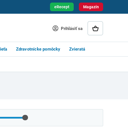
eRecept
Magazín
Prihlásiť sa
ieťa
Zdravotnícke pomôcky
Zvieratá