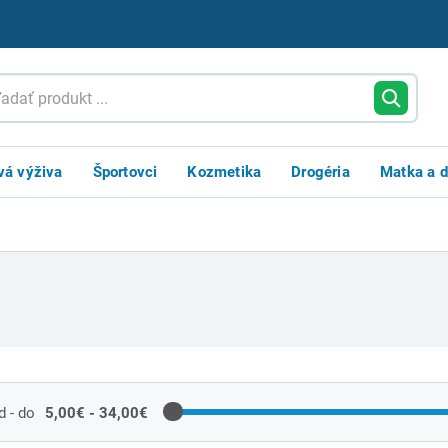
vá výživa
Športovci
Kozmetika
Drogéria
Matka a d
 - do
5,00€ - 34,00€