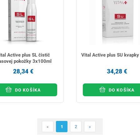
ital Active plus SL čistič
Vital Active plus SU kvapky
asovej pokožky 3x100ml
28,34 €
34,28 €
DO KOŠÍKA
DO KOŠÍKA
«
1
2
»