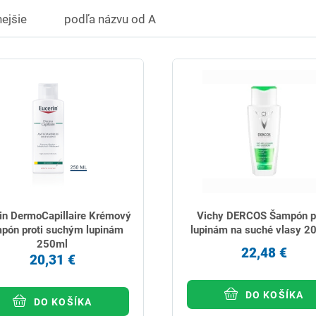
ejšie
podľa názvu od A
in DermoCapillaire Krémový
Vichy DERCOS Šampón pr
pón proti suchým lupinám
lupinám na suché vlasy 2
250ml
22,48 €
20,31 €
DO KOŠÍKA
DO KOŠÍKA