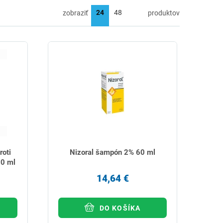
zobraziť
produktov
oti
Nizoral šampón 2% 60 ml
00 ml
14,64 €
DO KOŠÍKA