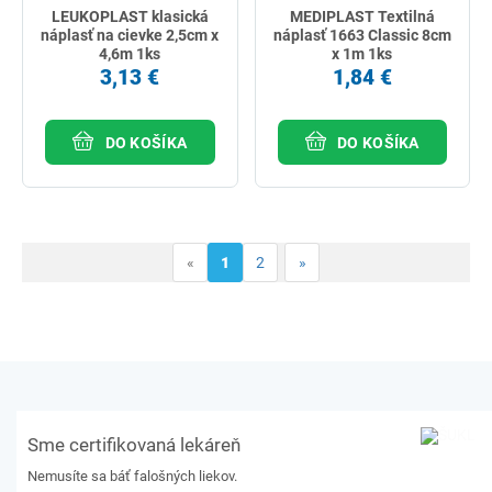
LEUKOPLAST klasická
MEDIPLAST Textilná
náplasť na cievke 2,5cm x
náplasť 1663 Classic 8cm
4,6m 1ks
x 1m 1ks
3,13 €
1,84 €
DO KOŠÍKA
DO KOŠÍKA
«
1
2
»
Sme certifikovaná lekáreň
Nemusíte sa báť falošných liekov.