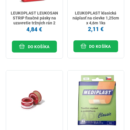
LEUKOPLAST LEUKOSAN
LEUKOPLAST klasická
STRIP fixačné pásky na
náplasť na cievke 1,25cm
uzavretie tržných rán 2
x 4,6m 1ks
veľkosti 9ks
2,11 €
4,84 €
DO KOŠÍKA
DO KOŠÍKA