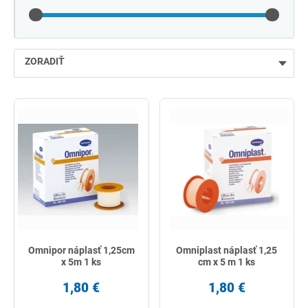
ZORADIŤ
najlacnejšie
najdrahšie
najpredávanejšie
podľa názvu od A
Omnipor náplasť 1,25cm
Omniplast náplasť 1,25
x 5m 1 ks
cm x 5 m 1 ks
1,80 €
1,80 €