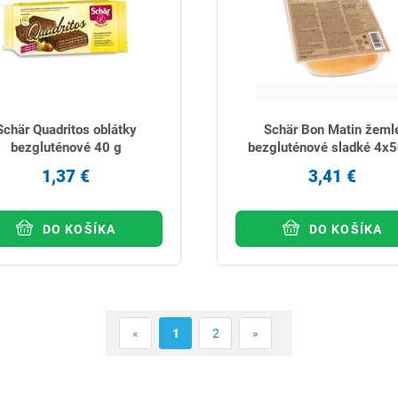
Schär Quadritos oblátky
Schär Bon Matin žeml
bezgluténové 40 g
bezgluténové sladké 4x5
1,37 €
3,41 €
DO KOŠÍKA
DO KOŠÍKA
«
1
2
»