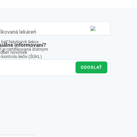
fikovaná lekáreň
báť falošných liekov.
tuálne informovaní?
 je certifikovaná štátnym
odber noviniek
kontrolu liečiv (ŠÚKL)
ODOSLAŤ