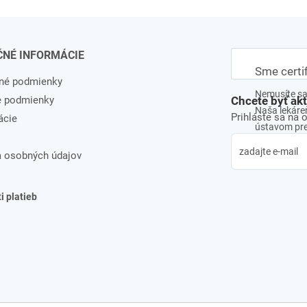
ČNÉ INFORMÁCIE
Sme certi
né podmienky
Nemusíte sa 
e podmienky
Chcete byť ak
Naša lekáreň
Prihláste sa na 
ácie
ústavom pre 
 osobných údajov
 platieb