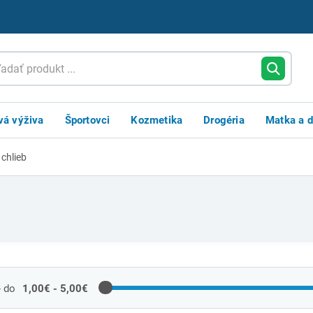
vá výživa
Športovci
Kozmetika
Drogéria
Matka a d
chlieb
- do
1,00€ - 5,00€