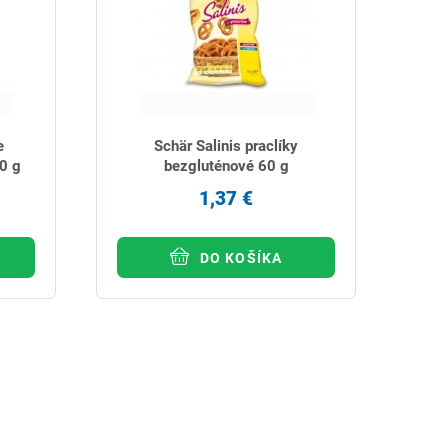
e
Schär Salinis praclíky
0 g
bezgluténové 60 g
1,37 €
DO KOŠÍKA