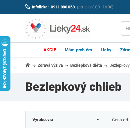
Infolinka:
0911 080 058
(po - pia: 8:00 - 16:00)
AKCIE
Mám problém
Lieky
Zdra
Zdravá výživa
Bezlepková diéta
Bezlepkový 
Bezlepkový chlieb
Cena od 