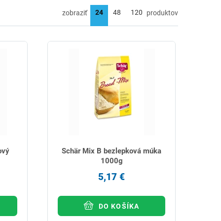
zobraziť
produktov
ový
Schär Mix B bezlepková múka
1000g
5,17 €
DO KOŠÍKA