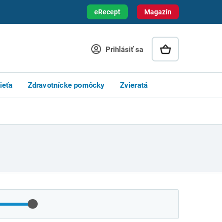
eRecept
Magazín
Prihlásiť sa
ieťa
Zdravotnícke pomôcky
Zvieratá