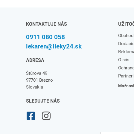
KONTAKTUJE NÁS
UŽITO
Obchod
0911 080 058
Dodaci
lekaren@lieky24.sk
Reklam
O nás
ADRESA
Ochrana
Štúrova 49
Partneri
97701 Brezno
Možnosti
Slovakia
SLEDUJTE NÁS