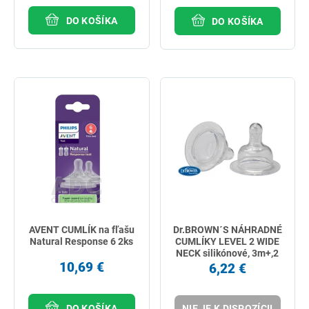
DO KOŠÍKA
DO KOŠÍKA
AVENT CUMLÍK na fľašu
Dr.BROWN´S NÁHRADNÉ
Natural Response 6 2ks
CUMLÍKY LEVEL 2 WIDE
NECK silikónové, 3m+,2
10,69 €
ks
6,22 €
DO KOŠÍKA
NIE JE K DISPOZÍCII