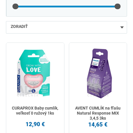
ZORADIŤ
najlacnejšie
najdrahšie
najpredávanejšie
podľa názvu od A
CURAPROX Baby cumlík,
AVENT CUMLÍK na fľašu
veľkosť 0 ružový 1ks
Natural Response MIX
3,4,5 3ks
12,90 €
14,65 €