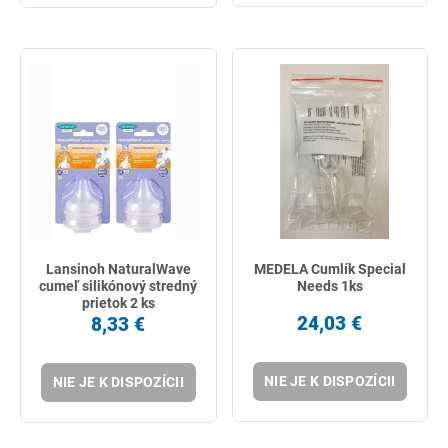
Lansinoh NaturalWave
MEDELA Cumlík Special
cumeľ silikónový stredný
Needs 1ks
prietok 2 ks
24,03 €
8,33 €
NIE JE K DISPOZÍCII
NIE JE K DISPOZÍCII