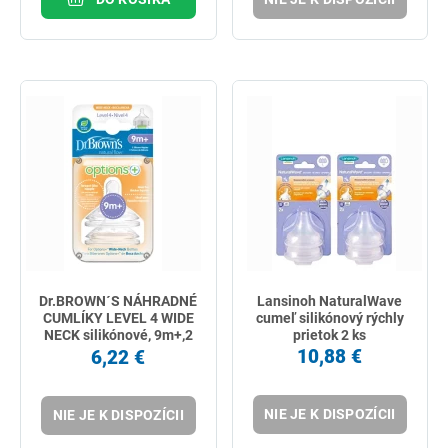
Dr.BROWN´S NÁHRADNÉ
Lansinoh NaturalWave
CUMLÍKY LEVEL 4 WIDE
cumeľ silikónový rýchly
NECK silikónové, 9m+,2
prietok 2 ks
ks
10,88 €
6,22 €
NIE JE K DISPOZÍCII
NIE JE K DISPOZÍCII