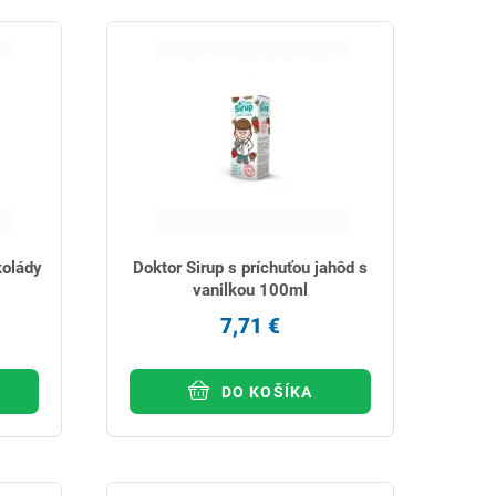
kolády
Doktor Sirup s príchuťou jahôd s
vanilkou 100ml
7,71 €
DO KOŠÍKA