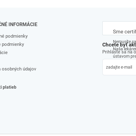
ČNÉ INFORMÁCIE
Sme certi
né podmienky
Nemusíte sa 
e podmienky
Chcete byť ak
Naša lekáreň
Prihláste sa na 
ácie
ústavom pre 
 osobných údajov
 platieb