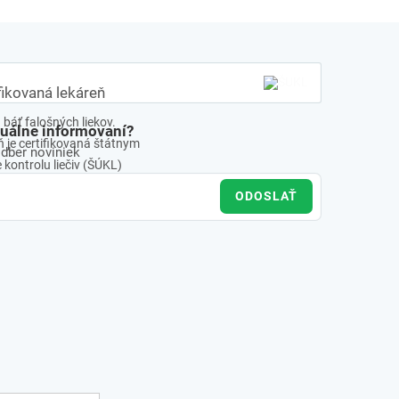
fikovaná lekáreň
báť falošných liekov.
tuálne informovaní?
 je certifikovaná štátnym
odber noviniek
kontrolu liečiv (ŠÚKL)
ODOSLAŤ