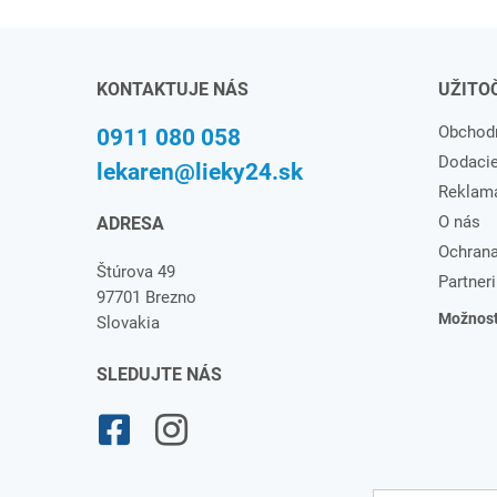
KONTAKTUJE NÁS
UŽITO
Obchod
0911 080 058
Dodaci
lekaren@lieky24.sk
Reklam
O nás
ADRESA
Ochrana
Štúrova 49
Partneri
97701 Brezno
Možnosti
Slovakia
SLEDUJTE NÁS