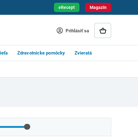
eRecept
Magazín
Prihlásiť sa
ieťa
Zdravotnícke pomôcky
Zvieratá