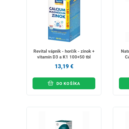
Revital vápnik - horčík - zinok +
Nat
vitamín D3 a K1 100+50 tbl
C
13,19 €
DO KOŠÍKA