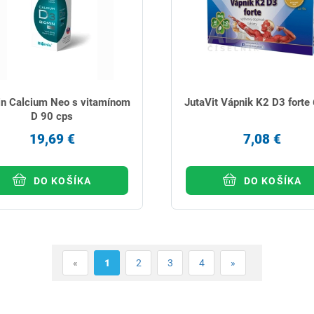
n Calcium Neo s vitamínom
JutaVit Vápnik K2 D3 forte 
D 90 cps
19,69 €
7,08 €
DO KOŠÍKA
DO KOŠÍKA
«
1
2
3
4
»