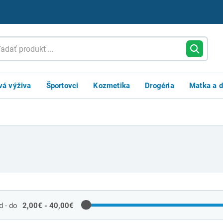
vá výživa
Športovci
Kozmetika
Drogéria
Matka a d
 - do
2,00€ - 40,00€