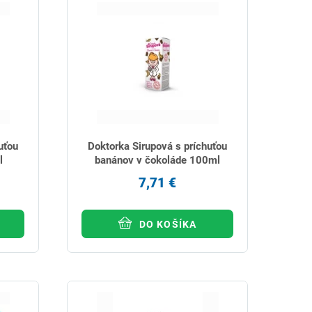
uťou
Doktorka Sirupová s príchuťou
l
banánov v čokoláde 100ml
7,71 €
DO KOŠÍKA