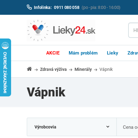
Infolinka:
0911 080 058
(po - pia: 8:00 - 16:00)
AKCIE
Mám problém
Lieky
Zdra
Zdravá výživa
Minerály
Vápnik
Vápnik
Cena od