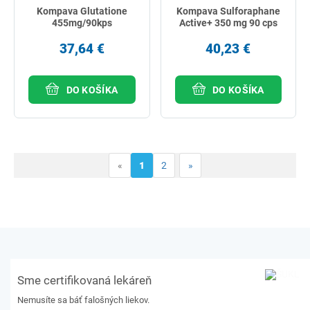
Kompava Glutatione
Kompava Sulforaphane
455mg/90kps
Active+ 350 mg 90 cps
37,64 €
40,23 €
DO KOŠÍKA
DO KOŠÍKA
«
1
2
»
Sme certifikovaná lekáreň
Nemusíte sa báť falošných liekov.