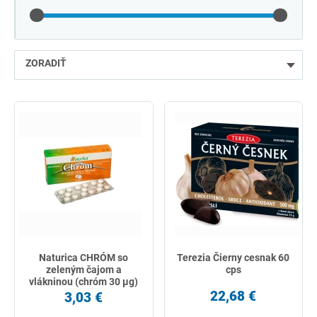
ZORADIŤ
najlacnejšie
najdrahšie
najpredávanejšie
podľa názvu od A
Naturica CHRÓM so
Terezia Čierny cesnak 60
zeleným čajom a
cps
vlákninou (chróm 30 µg)
30 tbl
22,68 €
3,03 €