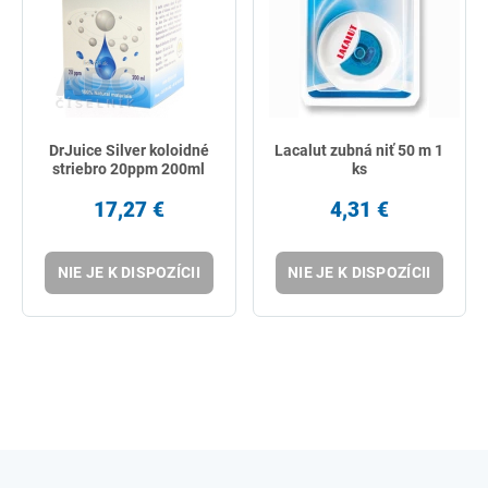
DrJuice Silver koloidné
Lacalut zubná niť 50 m 1
striebro 20ppm 200ml
ks
17,27 €
4,31 €
NIE JE K DISPOZÍCII
NIE JE K DISPOZÍCII