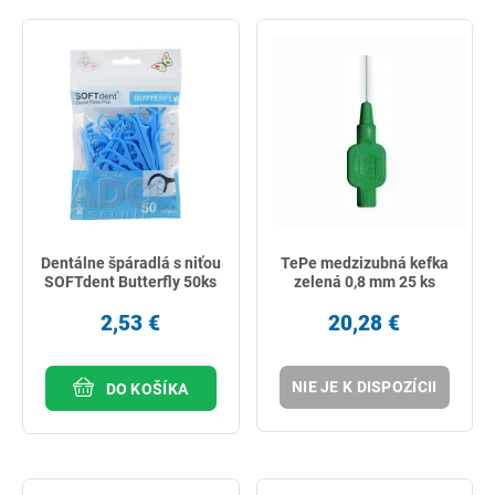
Dentálne špáradlá s niťou
TePe medzizubná kefka
SOFTdent Butterfly 50ks
zelená 0,8 mm 25 ks
2,53 €
20,28 €
NIE JE K DISPOZÍCII
DO KOŠÍKA