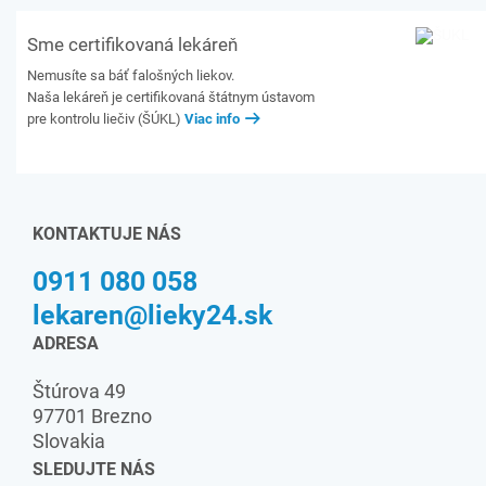
Sme certifikovaná lekáreň
Nemusíte sa báť falošných liekov.
Naša lekáreň je certifikovaná štátnym ústavom
pre kontrolu liečiv (ŠÚKL)
Viac info
KONTAKTUJE NÁS
0911 080 058
lekaren@lieky24.sk
ADRESA
Štúrova 49
97701 Brezno
Slovakia
SLEDUJTE NÁS