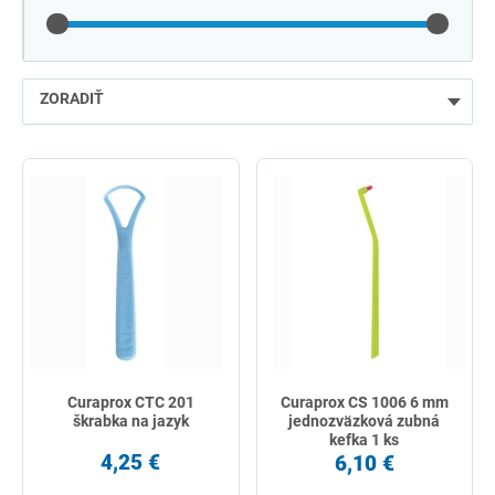
ZORADIŤ
najlacnejšie
najdrahšie
najpredávanejšie
podľa názvu od A
Curaprox CTC 201
Curaprox CS 1006 6 mm
škrabka na jazyk
jednozväzková zubná
kefka 1 ks
4,25 €
6,10 €