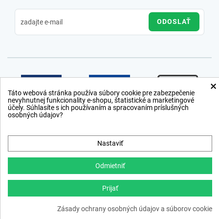
ODOSLAŤ
×
Táto webová stránka používa súbory cookie pre zabezpečenie
nevyhnutnej funkcionality e-shopu, štatistické a marketingové
účely. Súhlasíte s ich používaním a spracovaním príslušných
osobných údajov?
Nastaviť
Odmietniť
Prijať
Copyright © 2012 − 2026
Zásady ochrany osobných údajov a súborov cookie
webdesign
,
ppc
›
netsuccess.sk