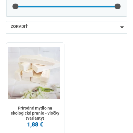
ZORADIŤ
najlacnejšie
najdrahšie
najpredávanejšie
podľa názvu od A
Prírodné mydlo na
ekologické pranie - vločky
(varianty)
1,88 €