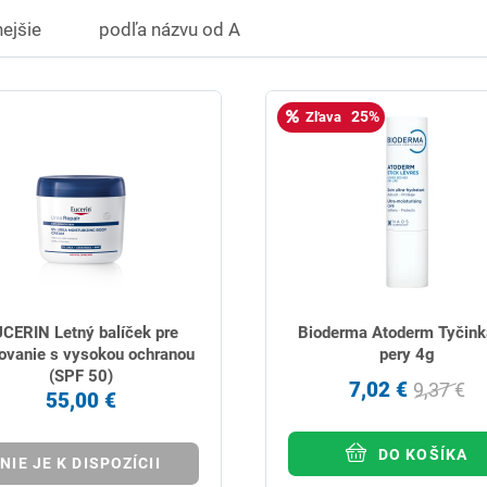
ejšie
podľa názvu od A
25%
Zľava
CERIN Letný balíček pre
Bioderma Atoderm Tyčink
ovanie s vysokou ochranou
pery 4g
(SPF 50)
7,02 €
9,37 €
55,00 €
DO KOŠÍKA
NIE JE K DISPOZÍCII