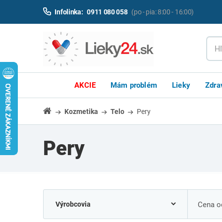
Infolinka:
0911 080 058
(po - pia: 8:00 - 16:00)
AKCIE
Mám problém
Lieky
Zdra
Kozmetika
Telo
Pery
Pery
Cena od