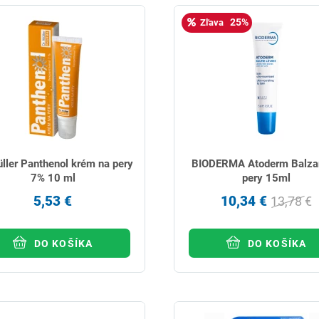
25%
Zľava
üller Panthenol krém na pery
BIODERMA Atoderm Balza
7% 10 ml
pery 15ml
5,53 €
10,34 €
13,78 €
DO KOŠÍKA
DO KOŠÍKA