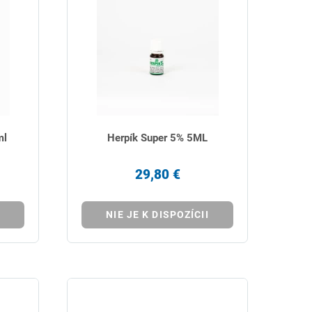
ml
Herpík Super 5% 5ML
29,80 €
NIE JE K DISPOZÍCII