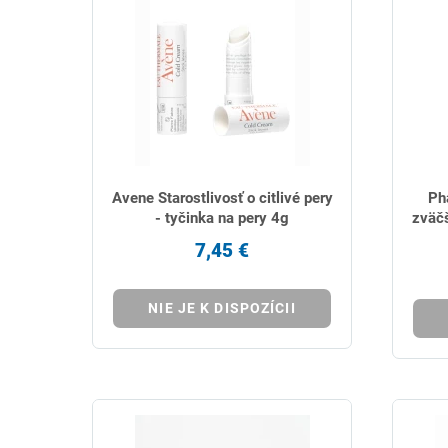
Avene Starostlivosť o citlivé pery
Ph
- tyčinka na pery 4g
zväčš
7,45 €
NIE JE K DISPOZÍCII