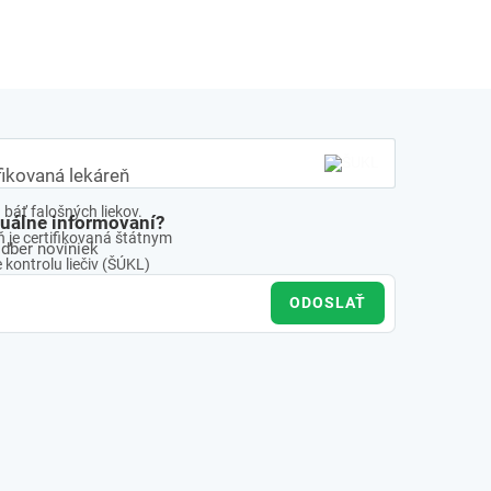
fikovaná lekáreň
báť falošných liekov.
tuálne informovaní?
 je certifikovaná štátnym
odber noviniek
kontrolu liečiv (ŠÚKL)
ODOSLAŤ