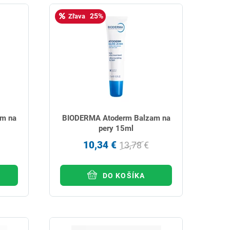
25%
Zľava
m na
BIODERMA Atoderm Balzam na
pery 15ml
10,34 €
13,78 €
DO KOŠÍKA