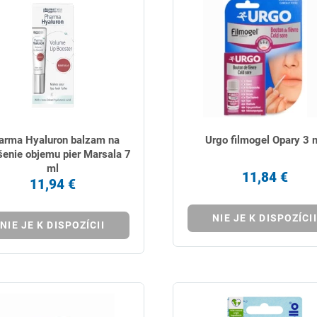
arma Hyaluron balzam na
Urgo filmogel Opary 3 
enie objemu pier Marsala 7
ml
11,84 €
11,94 €
NIE JE K DISPOZÍCII
NIE JE K DISPOZÍCII