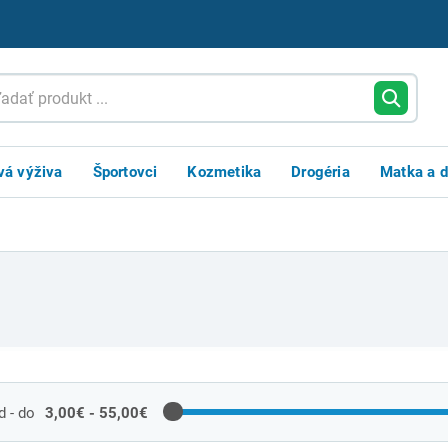
vá výživa
Športovci
Kozmetika
Drogéria
Matka a d
 - do
3,00€ - 55,00€