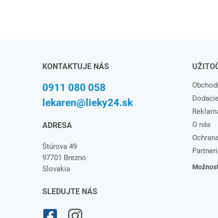
KONTAKTUJE NÁS
UŽITO
Obchod
0911 080 058
Dodaci
lekaren@lieky24.sk
Reklam
O nás
ADRESA
Ochrana
Štúrova 49
Partneri
97701 Brezno
Možnosti
Slovakia
SLEDUJTE NÁS