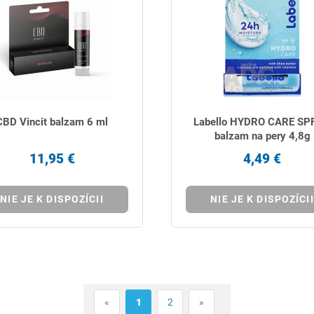
CBD Vincit balzam 6 ml
Labello HYDRO CARE SP
balzam na pery 4,8g
11,95 €
4,49 €
NIE JE K DISPOZÍCII
NIE JE K DISPOZÍCII
«
1
2
»