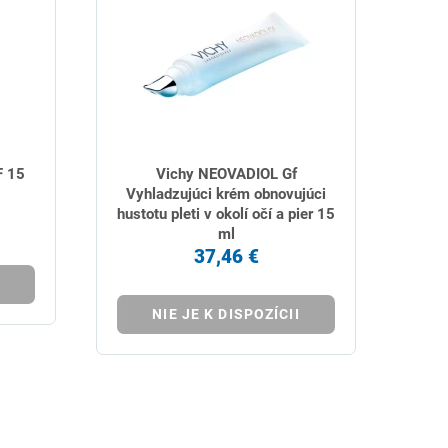
F 15
Vichy NEOVADIOL Gf
Vyhladzujúci krém obnovujúci
hustotu pleti v okolí očí a pier 15
ml
37,46 €
NIE JE K DISPOZÍCII