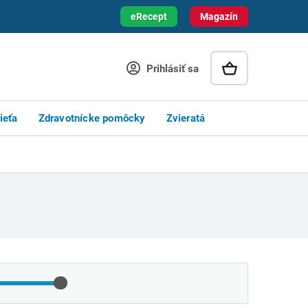
eRecept
Magazín
Prihlásiť sa
ieťa
Zdravotnícke pomôcky
Zvieratá