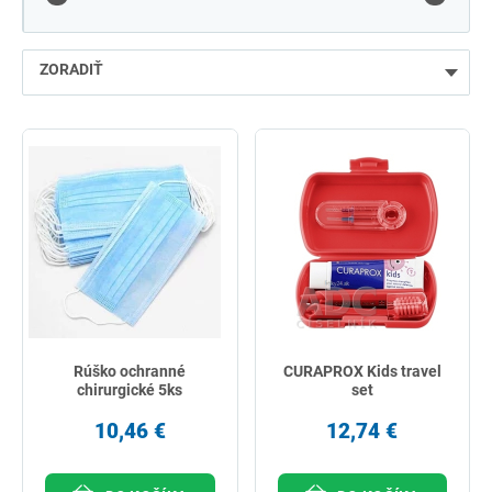
ZORADIŤ
najlacnejšie
najdrahšie
najpredávanejšie
podľa názvu od A
Rúško ochranné
CURAPROX Kids travel
chirurgické 5ks
set
10,46 €
12,74 €