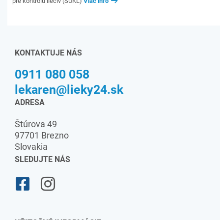
pre kontrolu liečiv (ŠÚKL)
Viac info
KONTAKTUJE NÁS
0911 080 058
lekaren@lieky24.sk
ADRESA
Štúrova 49
97701 Brezno
Slovakia
SLEDUJTE NÁS