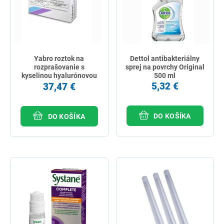
Yabro roztok na
Dettol antibakteriálny
rozprašovanie s
sprej na povrchy Original
kyselinou hyalurónovou
500 ml
0,3% sterilný 10x3 ml
5,32 €
37,47 €
DO KOŠÍKA
DO KOŠÍKA