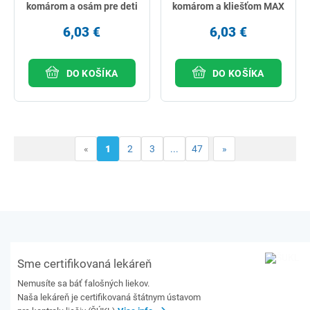
komárom a osám pre deti
komárom a kliešťom MAX
6,03 €
6,03 €
DO KOŠÍKA
DO KOŠÍKA
«
1
2
3
...
47
»
Sme certifikovaná lekáreň
Nemusíte sa báť falošných liekov.
Naša lekáreň je certifikovaná štátnym ústavom