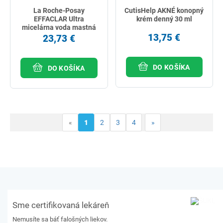
La Roche-Posay
CutisHelp AKNÉ konopný
EFFACLAR Ultra
krém denný 30 ml
micelárna voda mastná
citlivá pleť 400 ml
13,75 €
23,73 €
DO KOŠÍKA
DO KOŠÍKA
«
1
2
3
4
»
Sme certifikovaná lekáreň
Nemusíte sa báť falošných liekov.