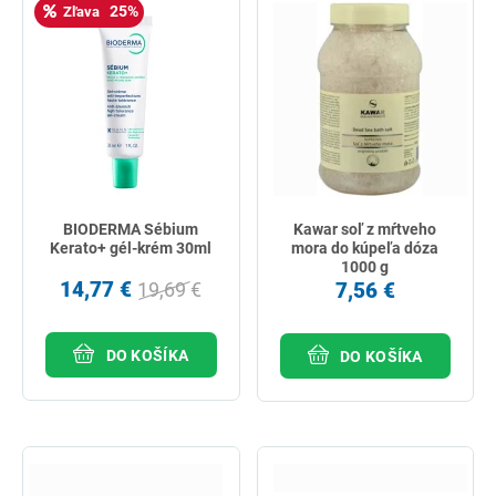
25%
Zľava
BIODERMA Sébium
Kawar soľ z mŕtveho
Kerato+ gél-krém 30ml
mora do kúpeľa dóza
1000 g
14,77 €
7,56 €
19,69 €
DO KOŠÍKA
DO KOŠÍKA