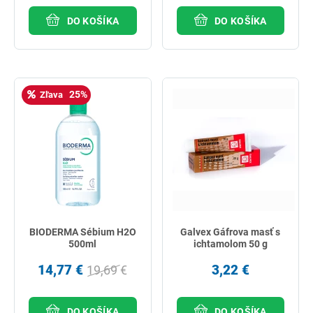
DO KOŠÍKA
DO KOŠÍKA
25%
Zľava
BIODERMA Sébium H2O
Galvex Gáfrova masť s
500ml
ichtamolom 50 g
14,77 €
3,22 €
19,69 €
DO KOŠÍKA
DO KOŠÍKA