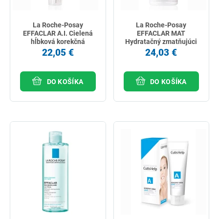
La Roche-Posay
La Roche-Posay
EFFACLAR A.I. Cielená
EFFACLAR MAT
hĺbková korekčná
Hydratačný zmatňujúci
starostlivosť 15 ml
krém 40 ml
22,05 €
24,03 €
DO KOŠÍKA
DO KOŠÍKA