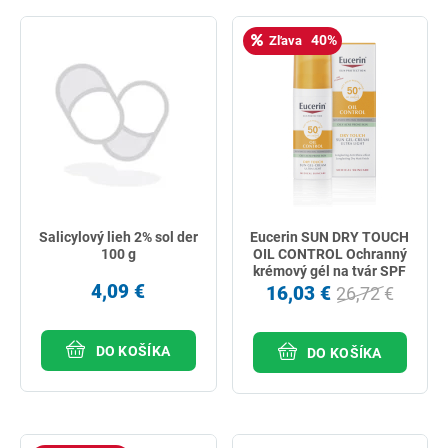
40%
Zľava
Salicylový lieh 2% sol der
Eucerin SUN DRY TOUCH
100 g
OIL CONTROL Ochranný
krémový gél na tvár SPF
4,09 €
50+ 50ml
16,03 €
26,72 €
DO KOŠÍKA
DO KOŠÍKA