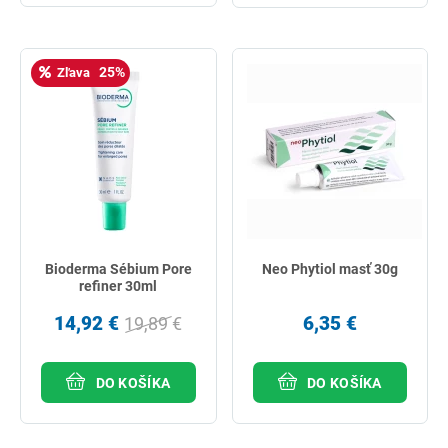
25%
Zľava
Bioderma Sébium Pore
Neo Phytiol masť 30g
refiner 30ml
14,92 €
6,35 €
19,89 €
DO KOŠÍKA
DO KOŠÍKA