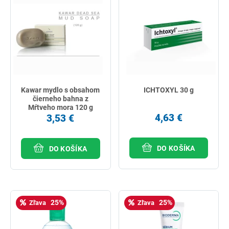
Kawar mydlo s obsahom
ICHTOXYL 30 g
čierneho bahna z
Mŕtveho mora 120 g
4,63 €
3,53 €
DO KOŠÍKA
DO KOŠÍKA
25%
25%
Zľava
Zľava