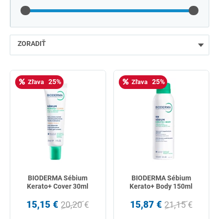
ZORADIŤ
najlacnejšie
25%
25%
Zľava
Zľava
najdrahšie
najpredávanejšie
podľa názvu od A
BIODERMA Sébium
BIODERMA Sébium
Kerato+ Cover 30ml
Kerato+ Body 150ml
15,15 €
15,87 €
20,20 €
21,15 €