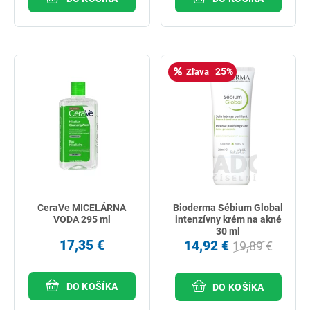
25%
Zľava
CeraVe MICELÁRNA
Bioderma Sébium Global
VODA 295 ml
intenzívny krém na akné
30 ml
17,35 €
14,92 €
19,89 €
DO KOŠÍKA
DO KOŠÍKA