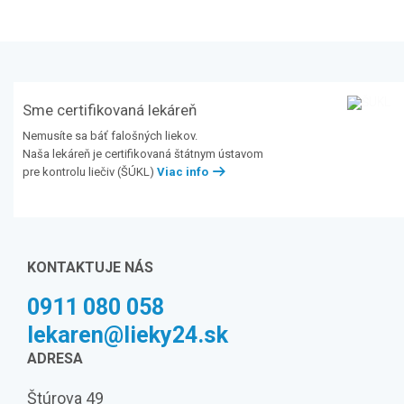
Sme certifikovaná lekáreň
Nemusíte sa báť falošných liekov.
Naša lekáreň je certifikovaná štátnym ústavom
pre kontrolu liečiv (ŠÚKL)
Viac info
KONTAKTUJE NÁS
0911 080 058
lekaren@lieky24.sk
ADRESA
Štúrova 49