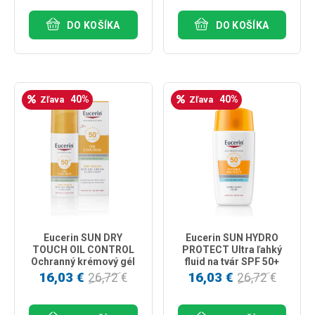
DO KOŠÍKA
DO KOŠÍKA
40%
40%
Zľava
Zľava
Eucerin SUN DRY
Eucerin SUN HYDRO
TOUCH OIL CONTROL
PROTECT Ultra ľahký
Ochranný krémový gél
fluid na tvár SPF 50+
na tvár SPF 50+ 50ml
50ml
16,03 €
16,03 €
26,72 €
26,72 €