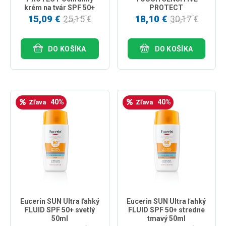
krém na tvár SPF 50+
PROTECT
50ml
Transparentný sprej
15,09 €
18,10 €
25,15 €
30,17 €
SPF 50+ 200ml
DO KOŠÍKA
DO KOŠÍKA
40%
40%
Zľava
Zľava
Eucerin SUN Ultra ľahký
Eucerin SUN Ultra ľahký
FLUID SPF 50+ svetlý
FLUID SPF 50+ stredne
50ml
tmavý 50ml