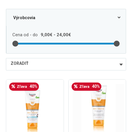
Cena od - do
9,00€ - 24,00€
ZORADIŤ
najlacnejšie
40%
40%
Zľava
Zľava
najdrahšie
najpredávanejšie
podľa názvu od A