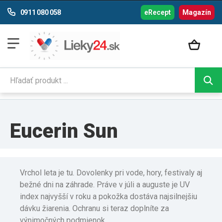
0911 080 058
eRecept
Magazín
Eucerin Sun
Vrchol leta je tu. Dovolenky pri vode, hory, festivaly aj
bežné dni na záhrade. Práve v júli a auguste je UV
index najvyšší v roku a pokožka dostáva najsilnejšiu
dávku žiarenia. Ochranu si teraz doplníte za
výnimočných podmienok.