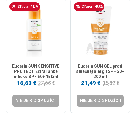
40%
40%
Zľava
Zľava
Eucerin SUN SENSITIVE
Eucerin SUN GEL proti
PROTECT Extra ľahké
slnečnej alergii SPF 50+
mlieko SPF 50+ 150ml
200 ml
16,60 €
21,49 €
27,66 €
35,82 €
NIE JE K DISPOZÍCII
NIE JE K DISPOZÍCII