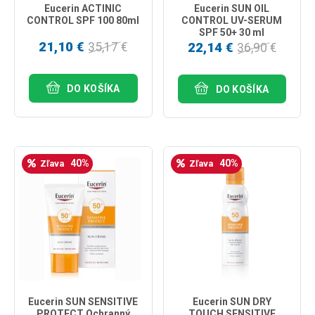
Eucerin ACTINIC
Eucerin SUN OIL
CONTROL SPF 100 80ml
CONTROL UV-SERUM
SPF 50+ 30 ml
21,10 €
22,14 €
35,17 €
36,90 €
DO KOŠÍKA
DO KOŠÍKA
40%
40%
Zľava
Zľava
Eucerin SUN SENSITIVE
Eucerin SUN DRY
PROTECT Ochranný
TOUCH SENSITIVE