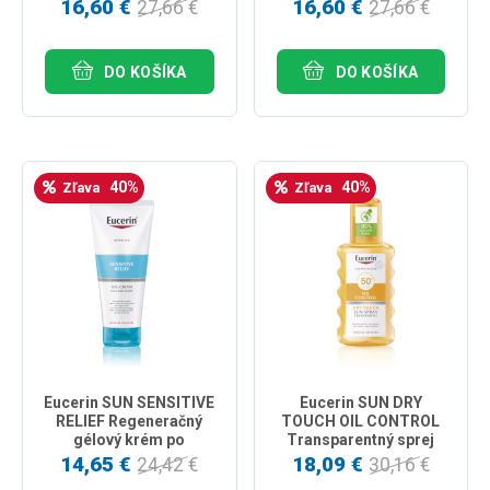
16,60 €
16,60 €
27,66 €
27,66 €
DO KOŠÍKA
DO KOŠÍKA
40%
40%
Zľava
Zľava
Eucerin SUN SENSITIVE
Eucerin SUN DRY
RELIEF Regeneračný
TOUCH OIL CONTROL
gélový krém po
Transparentný sprej
opaľovaní 200ml
SPF 50+ 200ml
14,65 €
18,09 €
24,42 €
30,16 €