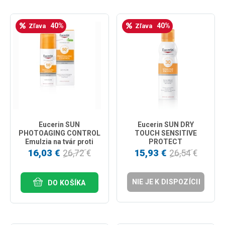
40%
40%
Zľava
Zľava
Eucerin SUN
Eucerin SUN DRY
PHOTOAGING CONTROL
TOUCH SENSITIVE
Emulzia na tvár proti
PROTECT
vráskam SPF 50+ 50ml
Transparentný sprej
16,03 €
15,93 €
26,72 €
26,54 €
SPF 30 200ml
NIE JE K DISPOZÍCII
DO KOŠÍKA