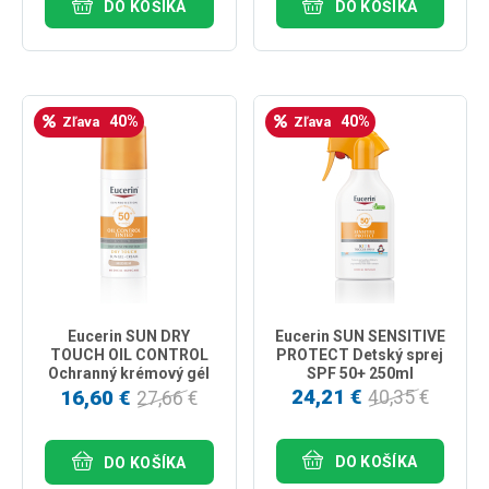
DO KOŠÍKA
DO KOŠÍKA
40%
40%
Zľava
Zľava
Eucerin SUN DRY
Eucerin SUN SENSITIVE
TOUCH OIL CONTROL
PROTECT Detský sprej
Ochranný krémový gél
SPF 50+ 250ml
na tvár SPF 50+ stredne
24,21 €
16,60 €
40,35 €
27,66 €
tmavý 50ml
DO KOŠÍKA
DO KOŠÍKA