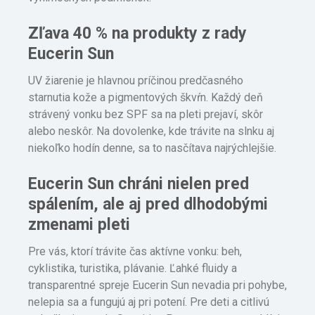
Zľava 40 % na produkty z rady
Eucerin Sun
UV žiarenie je hlavnou príčinou predčasného
starnutia kože a pigmentových škvŕn. Každý deň
strávený vonku bez SPF sa na pleti prejaví, skôr
alebo neskôr. Na dovolenke, kde trávite na slnku aj
niekoľko hodín denne, sa to nasčítava najrýchlejšie.
Eucerin Sun chráni nielen pred
spálením, ale aj pred dlhodobými
zmenami pleti
Pre vás, ktorí trávite čas aktívne vonku: beh,
cyklistika, turistika, plávanie. Ľahké fluidy a
transparentné spreje Eucerin Sun nevadia pri pohybe,
nelepia sa a fungujú aj pri potení. Pre deti a citlivú