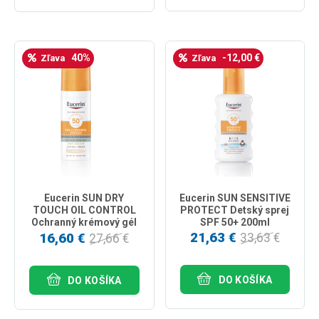
40%
-12,00 €
Zľava
Zľava
Eucerin SUN DRY
Eucerin SUN SENSITIVE
TOUCH OIL CONTROL
PROTECT Detský sprej
Ochranný krémový gél
SPF 50+ 200ml
na tvár SPF 50+ svetlý
21,63 €
16,60 €
33,63 €
27,66 €
50ml
DO KOŠÍKA
DO KOŠÍKA