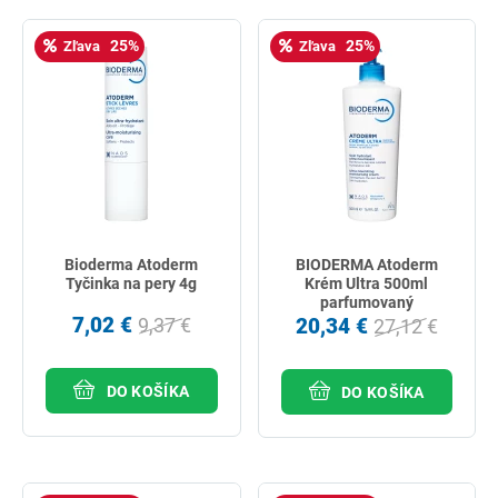
25%
25%
Zľava
Zľava
Bioderma Atoderm
BIODERMA Atoderm
Tyčinka na pery 4g
Krém Ultra 500ml
parfumovaný
7,02 €
20,34 €
9,37 €
27,12 €
DO KOŠÍKA
DO KOŠÍKA