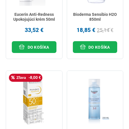
Eucerin Anti-Redness
Bioderma Sensibio H2O
Upokojujúci krém 50ml
850ml
33,52 €
18,85 €
25,14 €
DO KOŠÍKA
DO KOŠÍKA
-8,00 €
Zľava