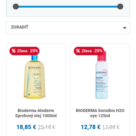
ZORADIŤ
najlacnejšie
25%
25%
Zľava
Zľava
najdrahšie
najpredávanejšie
podľa názvu od A
Bioderma Atoderm
BIODERMA Sensibio H2O
Sprchový olej 1000ml
eye 125ml
18,85 €
12,78 €
25,14 €
17,04 €