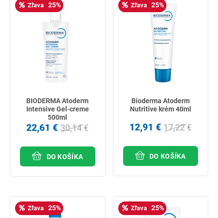
25%
25%
Zľava
Zľava
BIODERMA Atoderm
Bioderma Atoderm
Intensive Gel-creme
Nutritive krém 40ml
500ml
12,91 €
22,61 €
17,22 €
30,14 €
DO KOŠÍKA
DO KOŠÍKA
25%
25%
Zľava
Zľava