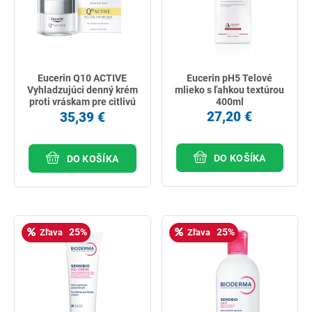
Eucerin Q10 ACTIVE
Eucerin pH5 Telové
Vyhladzujúci denný krém
mlieko s ľahkou textúrou
proti vráskam pre citlivú
400ml
pleť 50ml
27,20 €
35,39 €
DO KOŠÍKA
DO KOŠÍKA
25%
25%
Zľava
Zľava