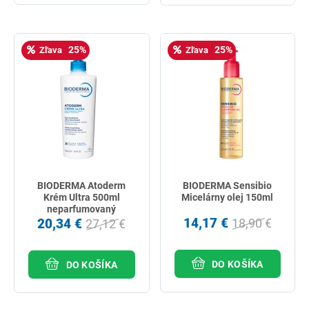
25%
25%
Zľava
Zľava
BIODERMA Atoderm
BIODERMA Sensibio
Krém Ultra 500ml
Micelárny olej 150ml
neparfumovaný
14,17 €
20,34 €
18,90 €
27,12 €
DO KOŠÍKA
DO KOŠÍKA