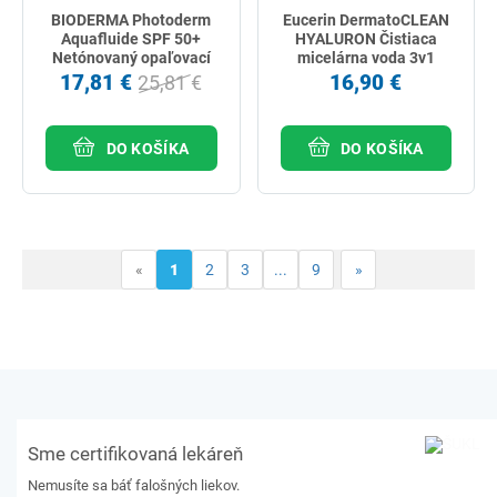
BIODERMA Photoderm
Eucerin DermatoCLEAN
Aquafluide SPF 50+
HYALURON Čistiaca
Netónovaný opaľovací
micelárna voda 3v1
krém na citlivú pokožku
200ml
17,81 €
16,90 €
25,81 €
40ml
DO KOŠÍKA
DO KOŠÍKA
«
1
2
3
...
9
»
Sme certifikovaná lekáreň
Nemusíte sa báť falošných liekov.