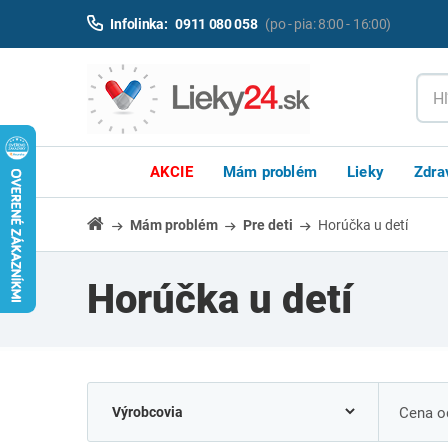
Infolinka:
0911 080 058
(po - pia: 8:00 - 16:00)
AKCIE
Mám problém
Lieky
Zdra
Mám problém
Pre deti
Horúčka u detí
Horúčka u detí
Cena od