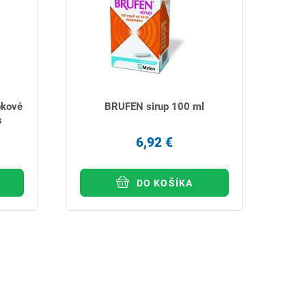
pkové
BRUFEN sirup 100 ml
s
6,92 €
DO KOŠÍKA