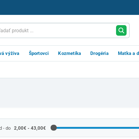
vá výživa
Športovci
Kozmetika
Drogéria
Matka a d
 - do
2,00€ - 43,00€