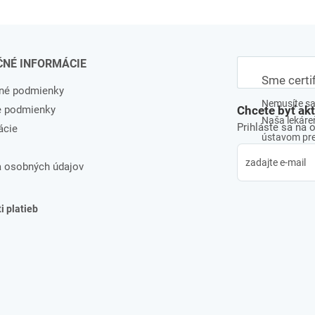
ČNÉ INFORMÁCIE
Sme certi
né podmienky
Nemusíte sa 
e podmienky
Chcete byť ak
Naša lekáreň
Prihláste sa na 
ácie
ústavom pre 
 osobných údajov
 platieb