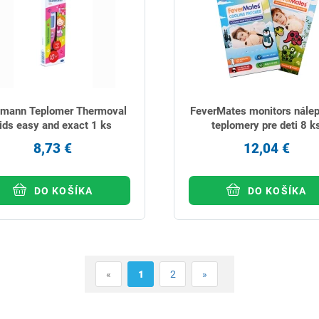
tmann Teplomer Thermoval
FeverMates monitors nále
ids easy and exact 1 ks
teplomery pre deti 8 k
8,73 €
12,04 €
DO KOŠÍKA
DO KOŠÍKA
«
1
2
»