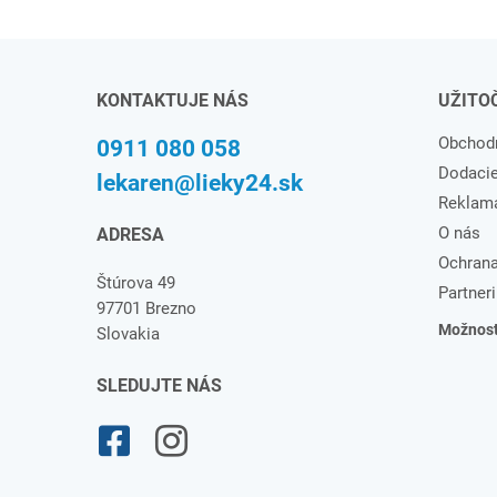
KONTAKTUJE NÁS
UŽITO
Obchod
0911 080 058
Dodaci
lekaren@lieky24.sk
Reklam
O nás
ADRESA
Ochrana
Štúrova 49
Partneri
97701 Brezno
Možnosti
Slovakia
SLEDUJTE NÁS