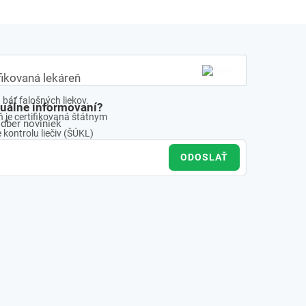
fikovaná lekáreň
báť falošných liekov.
tuálne informovaní?
 je certifikovaná štátnym
odber noviniek
kontrolu liečiv (ŠÚKL)
ODOSLAŤ