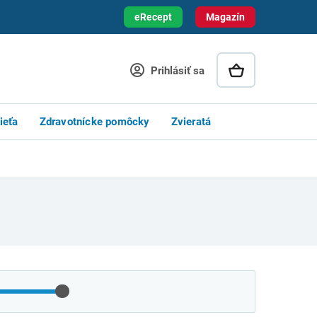
eRecept
Magazín
Prihlásiť sa
ieťa
Zdravotnícke pomôcky
Zvieratá