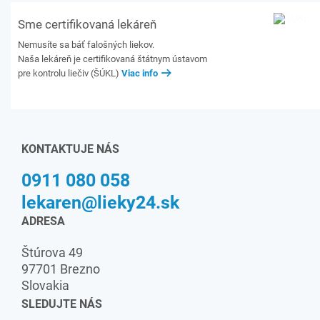
Sme certifikovaná lekáreň
Nemusíte sa báť falošných liekov.
Naša lekáreň je certifikovaná štátnym ústavom
pre kontrolu liečiv (ŠÚKL)
Viac info
KONTAKTUJE NÁS
0911 080 058
lekaren@lieky24.sk
ADRESA
Štúrova 49
97701 Brezno
Slovakia
SLEDUJTE NÁS