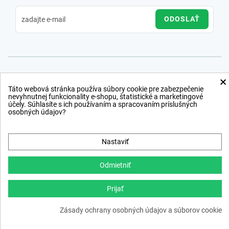
ODOSLAŤ
×
Táto webová stránka používa súbory cookie pre zabezpečenie
nevyhnutnej funkcionality e-shopu, štatistické a marketingové
účely. Súhlasíte s ich používaním a spracovaním príslušných
osobných údajov?
Nastaviť
Odmietniť
Prijať
Copyright © 2012 − 2026
Zásady ochrany osobných údajov a súborov cookie
webdesign
,
ppc
›
netsuccess.sk