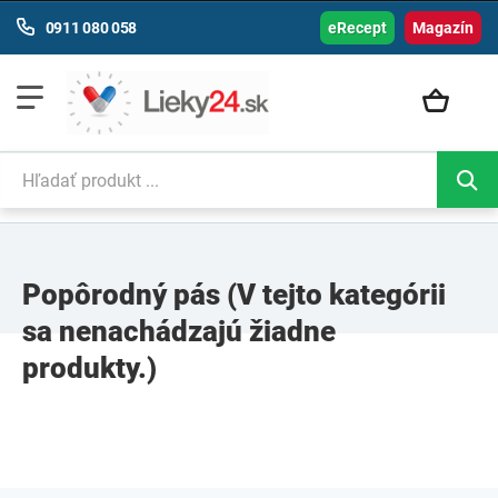
0911 080 058
eRecept
Magazín
Popôrodný pás
(V tejto kategórii
sa nenachádzajú žiadne
produkty.)