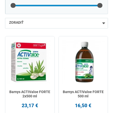
ZORADIŤ
najlacnejšie
najdrahšie
najpredávanejšie
podľa názvu od A
Barnys ACTIValoe FORTE
Barnys ACTIValoe FORTE
2x500 ml
500 ml
23,17 €
16,50 €