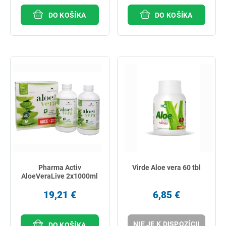
DO KOŠÍKA
DO KOŠÍKA
Pharma Activ
Virde Aloe vera 60 tbl
AloeVeraLive 2x1000ml
19,21 €
6,85 €
NIE JE K DISPOZÍCII
DO KOŠÍKA