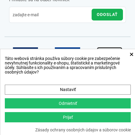
ODOSLAŤ
×
Táto webová stránka používa súbory cookie pre zabezpečenie
nevyhnutnej funkcionality e-shopu, štatistické a marketingové
účely. Súhlasíte s ich používaním a spracovaním príslušných
osobných údajov?
Nastaviť
Odmietniť
Prijať
Copyright © 2012 − 2026
Zásady ochrany osobných údajov a súborov cookie
webdesign
,
ppc
›
netsuccess.sk