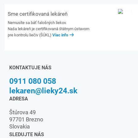
Sme certifikovaná lekáreň
Nemusíte sa báť falošných liekov.
Naša lekáreň je certifikovaná štátnym ústavom
pre kontrolu liečiv (ŠÚKL)
Viac info
KONTAKTUJE NÁS
0911 080 058
lekaren@lieky24.sk
ADRESA
Štúrova 49
97701 Brezno
Slovakia
SLEDUJTE NÁS