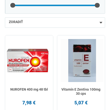
ZORADIŤ
najlacnejšie
najdrahšie
najpredávanejšie
podľa názvu od A
NUROFEN 400 mg 48 tbl
Vitamín E Zentiva 100mg
30 cps
7,98 €
5,07 €