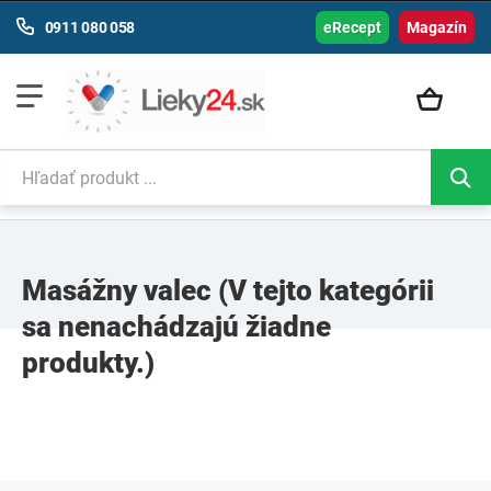
0911 080 058
eRecept
Magazín
Masážny valec
(V tejto kategórii
sa nenachádzajú žiadne
produkty.)