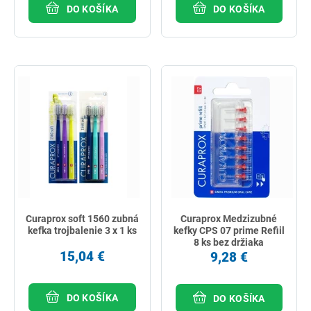
DO KOŠÍKA
DO KOŠÍKA
Curaprox soft 1560 zubná
Curaprox Medzizubné
kefka trojbalenie 3 x 1 ks
kefky CPS 07 prime Refiil
8 ks bez držiaka
15,04 €
9,28 €
DO KOŠÍKA
DO KOŠÍKA