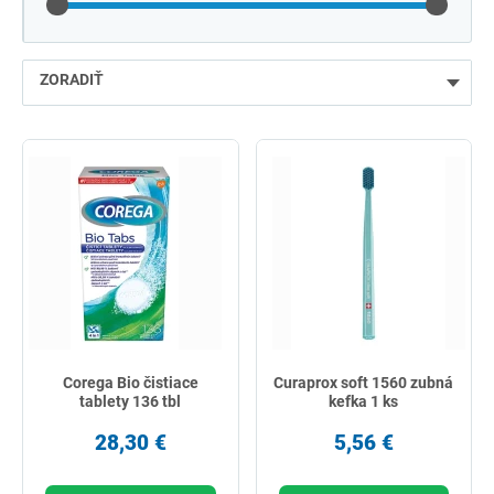
ZORADIŤ
najlacnejšie
najdrahšie
najpredávanejšie
podľa názvu od A
Corega Bio čistiace
Curaprox soft 1560 zubná
tablety 136 tbl
kefka 1 ks
28,30 €
5,56 €