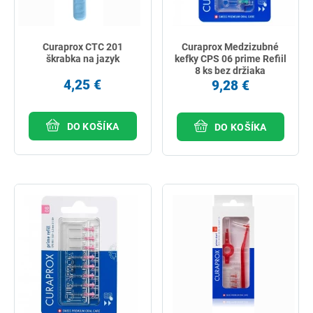
Curaprox CTC 201
Curaprox Medzizubné
škrabka na jazyk
kefky CPS 06 prime Refiil
8 ks bez držiaka
4,25 €
9,28 €
DO KOŠÍKA
DO KOŠÍKA