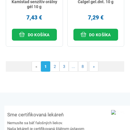
Kamistad senzitiv orálny
Calgel gel.dnt. 10 g
gél 10 g
7,43 €
7,29 €
DO KOŠÍKA
DO KOŠÍKA
«
1
2
3
...
8
»
Sme certifikovaná lekáreň
Nemusíte sa báť falošných liekov.
Naša lekáreň je certifikovaná štátnym ústavom