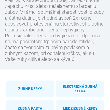
viesť až k strate chrupu, ďalej zamedzujeme
zápachu z úst alebo neželanému sfarbeniu
zubov. V rámci optimálnej starostlivosti o zuby
a ústnu dutinu je vhodné aspoň 2x ročne
absolvovať profesionálnu starostlivosť o ústnu
dutinu v ambulancii dentálnej hygieny.
Profesionálna dentálna hygiena sa odporúča
najmä pacientom trpiacim parodontitídou,
často sa tvoriacim zubným povlakom a
zubným kazom, pri odhalení krčkov, ak sú
Vaše zuby citlivé alebo sa kývajú.
ELEKTRICKÁ ZUBNÁ
ZUBNÉ KEFKY
KEFKA
ZUBNÁ PASTA
MEDZIZUBNÉ KEFKY