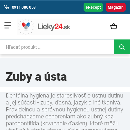
0911 080 058
eRecept
Magazín
Zuby a ústa
Dentálna hygiena je staroslivosť o ústnu dutinu
a jej súčasti - zuby, ďasná, jazyk a iné tkanivá.
Pravidelnou a správnou hygienou ústnej dutiny
predchádzame ochoreniam ako zubný kaz,
parodontitída (krvácanie ďasien), ktoré môžu