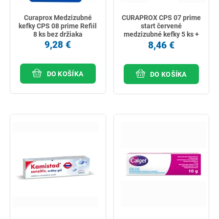
Curaprox Medzizubné
CURAPROX CPS 07 prime
kefky CPS 08 prime Refiil
start červené
8 ks bez držiaka
medzizubné kefky 5 ks +
držiaky UHS 409 a UHS
9,28 €
8,46 €
470, 1 set
DO KOŠÍKA
DO KOŠÍKA