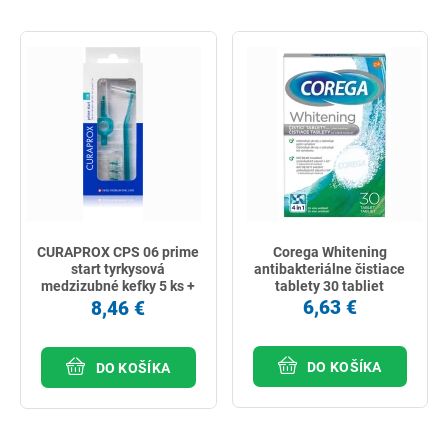
CURAPROX CPS 06 prime
Corega Whitening
start tyrkysová
antibakteriálne čistiace
medzizubné kefky 5 ks +
tablety 30 tabliet
držiaky UHS 409 a UHS
6,63 €
8,46 €
470, 1 set
DO KOŠÍKA
DO KOŠÍKA