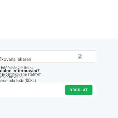
fikovaná lekáreň
báť falošných liekov.
tuálne informovaní?
 je certifikovaná štátnym
odber noviniek
kontrolu liečiv (ŠÚKL)
ODOSLAŤ