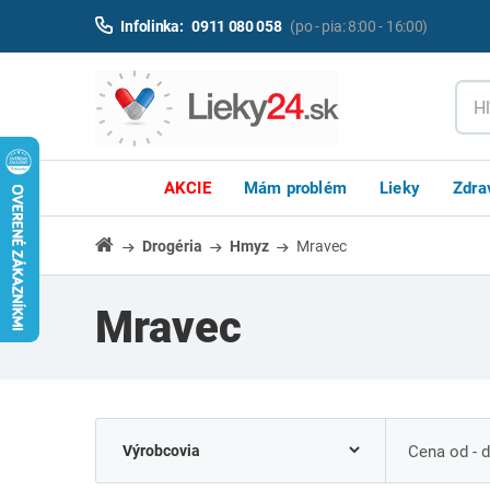
Infolinka:
0911 080 058
(po - pia: 8:00 - 16:00)
AKCIE
Mám problém
Lieky
Zdra
Drogéria
Hmyz
Mravec
Mravec
Cena od - 