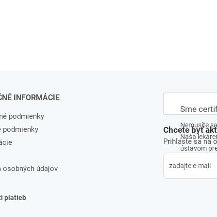
ČNÉ INFORMÁCIE
Sme certi
né podmienky
Nemusíte sa 
e podmienky
Chcete byť ak
Naša lekáreň
Prihláste sa na 
ácie
ústavom pre 
 osobných údajov
 platieb