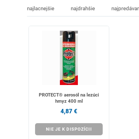
najlacnejšie
najdrahšie
najpredávan
PROTECT® aerosól na lezúci
hmyz 400 ml
4,87 €
NIE JE K DISPOZÍCII