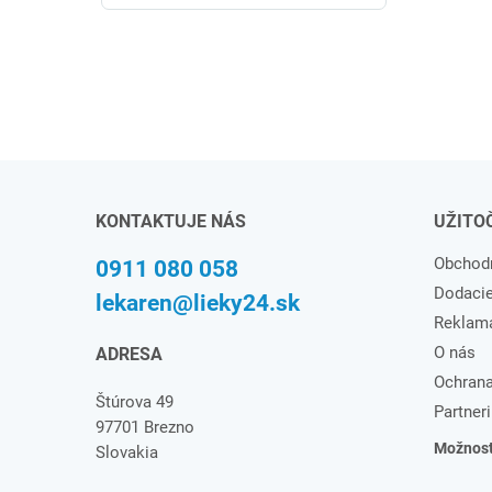
KONTAKTUJE NÁS
UŽITO
Obchod
0911 080 058
Dodaci
lekaren@lieky24.sk
Reklam
O nás
ADRESA
Ochrana
Štúrova 49
Partneri
97701 Brezno
Možnosti
Slovakia