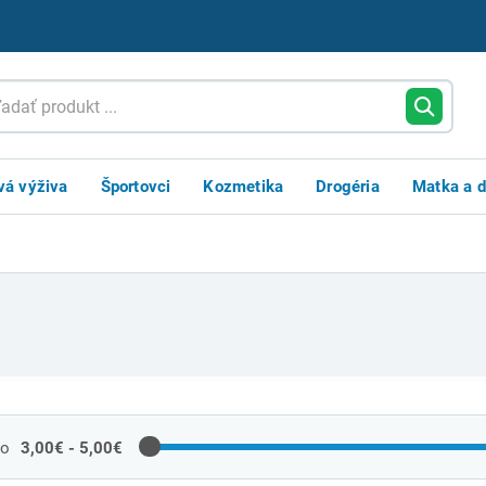
vá výživa
Športovci
Kozmetika
Drogéria
Matka a d
do
3,00€ - 5,00€