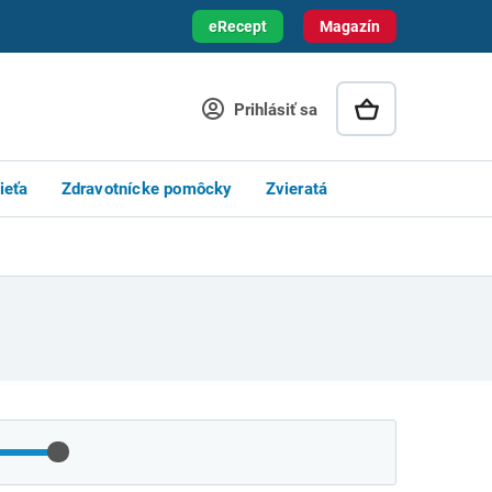
eRecept
Magazín
Prihlásiť sa
ieťa
Zdravotnícke pomôcky
Zvieratá